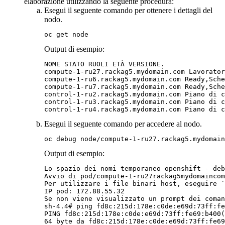
elaborazione utilizzando la seguente procedura:
Esegui il seguente comando per ottenere i dettagli del
nodo.
oc get node
Output di esempio:
NOME STATO RUOLI ETÀ VERSIONE.

compute-1-ru27.rackag5.mydomain.com Lavorator
compute-1-ru6.rackag5.mydomain.com Ready,Sche
compute-1-ru7.rackag5.mydomain.com Ready,Sche
control-1-ru2.rackag5.mydomain.com Piano di c
control-1-ru3.rackag5.mydomain.com Piano di c
Esegui il seguente comando per accedere al nodo.
oc debug node/compute-1-ru27.rackag5.mydomain
Output di esempio:
Lo spazio dei nomi temporaneo openshift - deb
Avvio di pod/compute-1-ru27rackag5mydomaincom
Per utilizzare i file binari host, eseguire `
IP pod: 172.88.55.32

Se non viene visualizzato un prompt dei coman
sh-4.4# ping fd8c:215d:178e:c0de:e69d:73ff:fe
PING fd8c:215d:178e:c0de:e69d:73ff:fe69:b400(
64 byte da fd8c:215d:178e:c0de:e69d:73ff:fe69