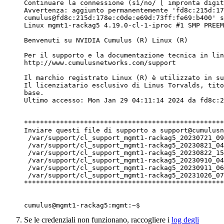
Continuare la connessione (sì/no/ [ impronta digit
Avvertenza: aggiunto permanentemente 'fd8c:215d:17
cumulus@fd8c:215d:178e:c0de:e69d:73ff:fe69:b400' s
Linux mgmt1-rackag5 4.19.0-cl-1-iproc #1 SMP PREEM
Benvenuti su NVIDIA Cumulus (R) Linux (R)

Per il supporto e la documentazione tecnica in lin
http://www.cumulusnetworks.com/support

Il marchio registrato Linux (R) è utilizzato in su
Il licenziatario esclusivo di Linus Torvalds, tito
base.

Ultimo accesso: Mon Jan 29 04:11:14 2024 da fd8c:2
**************************************************
Inviare questi file di supporto a support@cumulusn
 /var/support/cl_support_mgmt1-rackag5_20230721_09
 /var/support/cl_support_mgmt1-rackag5_20230821_04
 /var/support/cl_support_mgmt1-rackag5_20230822_15
 /var/support/cl_support_mgmt1-rackag5_20230910_04
 /var/support/cl_support_mgmt1-rackag5_20230911_06
 /var/support/cl_support_mgmt1-rackag5_20231026_07
**************************************************
cumulus@mgmt1-rackag5:mgmt:~$ 
Se le credenziali non funzionano, raccogliere i
log degli