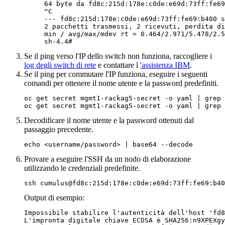
64 byte da fd8c:215d:178e:c0de:e69d:73ff:fe69
^C

--- fd8c:215d:178e:c0de:e69d:73ff:fe69:b400 s
2 pacchetti trasmessi, 2 ricevuti, perdita di
min / avg/max/mdev rt = 0.464/2.971/5.478/2.5
sh-4.4# 
Se il ping verso l'IP dello switch non funziona, raccogliere i
log degli switch di rete
e contattare l
'assistenza IBM
.
Se il ping per commutare l'IP funziona, eseguire i seguenti
comandi per ottenere il nome utente e la password predefiniti.
oc get secret mgmt1-rackag5-secret -o yaml | grep 
oc get secret mgmt1-rackag5-secret -o yaml | grep 
Decodificare il nome utente e la password ottenuti dal
passaggio precedente.
echo <username/password> | base64 --decode
Provare a eseguire l'SSH da un nodo di elaborazione
utilizzando le credenziali predefinite.
Output di esempio:
Impossibile stabilire l'autenticità dell'host 'fd8
L'impronta digitale chiave ECDSA è SHA256:n9XPEXgy