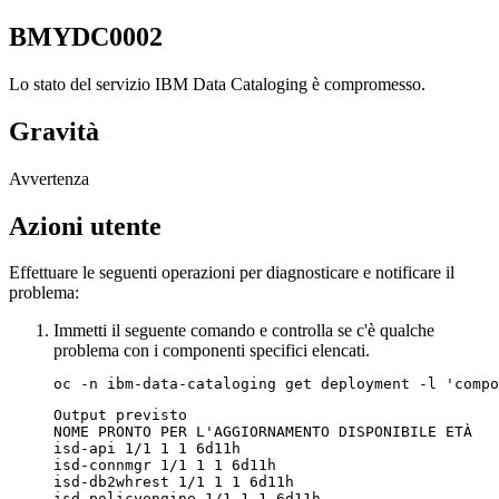
BMYDC0002
Lo stato del servizio
IBM Data Cataloging
è compromesso.
Gravità
Avvertenza
Azioni utente
Effettuare le seguenti operazioni per diagnosticare e notificare il
problema:
Immetti il seguente comando e controlla se c'è qualche
problema con i componenti specifici elencati.
Output previsto

NOME PRONTO PER L'AGGIORNAMENTO DISPONIBILE ETÀ

isd-api 1/1 1 1 6d11h

isd-connmgr 1/1 1 1 6d11h

isd-db2whrest 1/1 1 1 6d11h

isd-policyengine 1/1 1 1 6d11h
