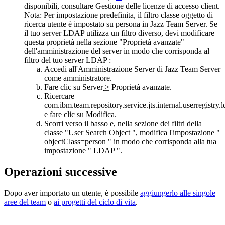
disponibili, consultare Gestione delle licenze di accesso client.
Nota:
Per impostazione predefinita, il filtro classe oggetto di
ricerca utente è impostato su persona in
Jazz Team Server
. Se
il tuo server LDAP utilizza un filtro diverso, devi modificare
questa proprietà nella sezione "Proprietà avanzate"
dell'amministrazione del server in modo che corrisponda al
filtro del tuo server LDAP :
Accedi all'Amministrazione Server di
Jazz Team Server
come amministratore.
Fare clic su
Server
>
Proprietà avanzate
.
Ricercare
com.ibm.team.repository.service.jts.internal.userregist
e fare clic su
Modifica
.
Scorri verso il basso e, nella sezione
dei filtri della
classe "User Search Object
", modifica l'impostazione "
objectClass=person
" in modo che corrisponda alla tua
impostazione " LDAP ".
Operazioni successive
Dopo aver importato un utente, è possibile
aggiungerlo alle singole
aree del team
o
ai progetti del ciclo di vita
.