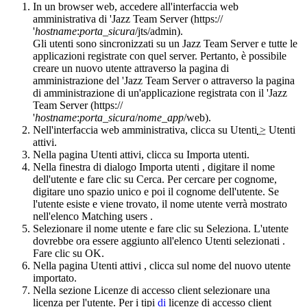
In un browser web, accedere all'interfaccia web
amministrativa di '
Jazz Team Server
(https://
'
hostname
:
porta_sicura
/jts/admin).
Gli utenti sono sincronizzati su un
Jazz Team Server
e tutte le
applicazioni registrate con quel server. Pertanto, è possibile
creare un nuovo utente attraverso la pagina di
amministrazione del '
Jazz Team Server
o attraverso la pagina
di amministrazione di un'applicazione registrata con il '
Jazz
Team Server
(https://
'
hostname
:
porta_sicura
/
nome_app
/web).
Nell'interfaccia web amministrativa, clicca su
Utenti
>
Utenti
attivi
.
Nella pagina Utenti attivi, clicca su
Importa utenti
.
Nella finestra di dialogo
Importa utenti
, digitare il nome
dell'utente e fare clic su
Cerca
. Per cercare per cognome,
digitare uno spazio unico e poi il cognome dell'utente. Se
l'utente esiste e viene trovato, il nome utente verrà mostrato
nell'elenco
Matching users
.
Selezionare il nome utente e fare clic su
Seleziona
. L'utente
dovrebbe ora essere aggiunto all'elenco
Utenti selezionati
.
Fare clic su
OK
.
Nella pagina
Utenti attivi
, clicca sul nome del nuovo utente
importato.
Nella sezione
Licenze di accesso client
selezionare una
licenza per l'utente. Per i tipi
di
licenze di accesso client