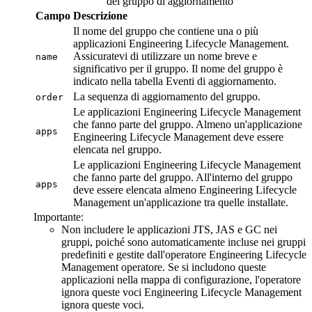
del gruppo di aggiornamento
Campo
Descrizione
Il nome del gruppo che contiene una o più
applicazioni
Engineering Lifecycle Management
.
Assicuratevi di utilizzare un nome breve e
name
significativo per il gruppo. Il nome del gruppo è
indicato nella tabella
Eventi di aggiornamento
.
La sequenza di aggiornamento del gruppo.
order
Le applicazioni
Engineering Lifecycle Management
che fanno parte del gruppo. Almeno un'applicazione
apps
Engineering Lifecycle Management
deve essere
elencata nel gruppo.
Le applicazioni
Engineering Lifecycle Management
che fanno parte del gruppo. All'interno del gruppo
apps
deve essere elencata almeno
Engineering Lifecycle
Management
un'applicazione tra quelle installate.
Importante:
Non includere le applicazioni JTS, JAS e GC nei
gruppi, poiché sono automaticamente incluse nei gruppi
predefiniti e gestite dall'operatore
Engineering Lifecycle
Management
operatore. Se si includono queste
applicazioni nella mappa di configurazione, l'operatore
ignora queste voci
Engineering Lifecycle Management
ignora queste voci.