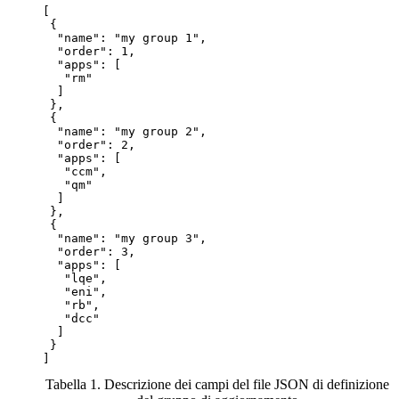
[

 {

  "name": "my group 1",

  "order": 1,

  "apps": [

   "rm"

  ]

 },

 {

  "name": "my group 2",

  "order": 2,

  "apps": [

   "ccm",

   "qm"

  ]

 },

 {

  "name": "my group 3",

  "order": 3,

  "apps": [

   "lqe",

   "eni",

   "rb",

   "dcc"

  ]

 }

]
Tabella 1. Descrizione dei campi del file JSON di definizione