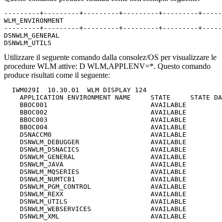
---------+---------+---------+---------+---------+-----
WLM_ENVIRONMENT                                        
---------+---------+---------+---------+---------+-----
DSNWLM_GENERAL 

DSNWLM_UTILS     
Utilizzare il seguente comando dalla
consolez/OS
per visualizzare le
procedure WLM attive:
D WLM,APPLENV=*
. Questo comando
produce risultati come il seguente:
  IWM029I  10.30.01  WLM DISPLAY 124                   
    APPLICATION ENVIRONMENT NAME     STATE     STATE DA
    BBOC001                          AVAILABLE         
    BBOC002                          AVAILABLE         
    BBOC003                          AVAILABLE         
    BBOC004                          AVAILABLE         
    DSNACCM0                         AVAILABLE         
    DSNWLM_DEBUGGER                  AVAILABLE         
    DSNWLM_DSNACICS                  AVAILABLE         
    DSNWLM_GENERAL                   AVAILABLE         
    DSNWLM_JAVA                      AVAILABLE         
    DSNWLM_MQSERIES                  AVAILABLE         
    DSNWLM_NUMTCB1                   AVAILABLE         
    DSNWLM_PGM_CONTROL               AVAILABLE         
    DSNWLM_REXX                      AVAILABLE         
    DSNWLM_UTILS                     AVAILABLE         
    DSNWLM_WEBSERVICES               AVAILABLE         
    DSNWLM_XML                       AVAILABLE         