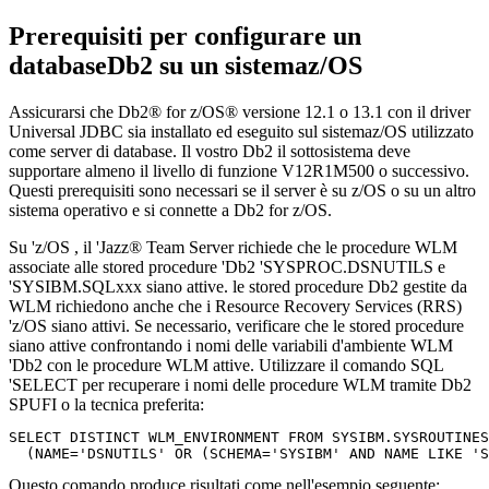
Prerequisiti per configurare un
databaseDb2
su un
sistemaz/OS
Assicurarsi che
Db2® for
z/OS® versione
12.1 o 13.1 con il driver
Universal JDBC sia installato ed eseguito sul
sistemaz/OS
utilizzato
come server di database. Il vostro
Db2
il sottosistema deve
supportare almeno il livello di funzione V12R1M500 o successivo.
Questi prerequisiti sono necessari se il server è su
z/OS o su
un altro
sistema operativo e si connette a
Db2 for
z/OS.
Su '
z/OS
, il '
Jazz® Team Server
richiede che le procedure WLM
associate alle stored procedure '
Db2
'SYSPROC.DSNUTILS e
'SYSIBM.SQLxxx siano attive. le stored procedure
Db2
gestite da
WLM richiedono anche che i Resource Recovery Services (RRS)
'
z/OS
siano attivi. Se necessario, verificare che le stored procedure
siano attive confrontando i nomi delle variabili d'ambiente WLM
'
Db2
con le procedure WLM attive. Utilizzare il comando SQL
'
SELECT
per recuperare i nomi delle procedure WLM tramite
Db2
SPUFI
o la tecnica preferita:
SELECT DISTINCT WLM_ENVIRONMENT FROM SYSIBM.SYSROUTINES
  (NAME='DSNUTILS' OR (SCHEMA='SYSIBM' AND NAME LIKE 'S
Questo comando produce risultati come nell'esempio seguente: