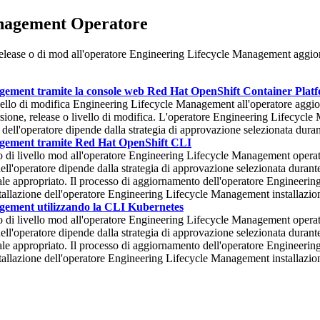
anagement
Operatore
release o di mod all'operatore
Engineering Lifecycle Management
aggior
gement tramite la console web Red Hat OpenShift Container Plat
vello di modifica
Engineering Lifecycle Management
all'operatore agg
sione, release o livello di modifica. L'operatore
Engineering Lifecycle
dell'operatore dipende dalla strategia di approvazione selezionata duran
agement tramite Red Hat OpenShift CLI
o di livello mod all'operatore
Engineering Lifecycle Management
operat
ll'operatore dipende dalla strategia di approvazione selezionata durante
le appropriato. Il processo di aggiornamento dell'operatore
Engineerin
tallazione dell'operatore
Engineering Lifecycle Management
installazio
gement utilizzando la CLI Kubernetes
o di livello mod all'operatore
Engineering Lifecycle Management
operat
ll'operatore dipende dalla strategia di approvazione selezionata durante
le appropriato. Il processo di aggiornamento dell'operatore
Engineerin
tallazione dell'operatore
Engineering Lifecycle Management
installazio