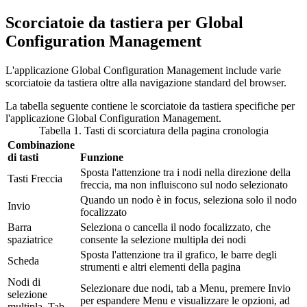
Scorciatoie da tastiera per
Global
Configuration Management
L'applicazione
Global Configuration Management
include varie
scorciatoie da tastiera oltre alla navigazione standard del browser.
La tabella seguente contiene le scorciatoie da tastiera specifiche per
l'applicazione
Global Configuration Management
.
Tabella 1. Tasti di scorciatura della pagina cronologia
Combinazione
di tasti
Funzione
Sposta l'attenzione tra i nodi nella direzione della
Tasti Freccia
freccia, ma non influiscono sul nodo selezionato
Quando un nodo è in focus, seleziona solo il nodo
Invio
focalizzato
Barra
Seleziona o cancella il nodo focalizzato, che
spaziatrice
consente la selezione multipla dei nodi
Sposta l'attenzione tra il grafico, le barre degli
Scheda
strumenti e altri elementi della pagina
Nodi di
Selezionare due nodi, tab a
Menu
, premere
Invio
selezione
per espandere
Menu
e visualizzare le opzioni, ad
multipla, Tab,