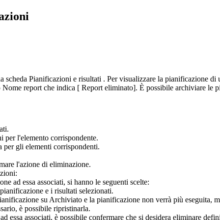
azioni
lla scheda
Pianificazioni e risultati
. Per visualizzare la pianificazione di
o
Nome report
che indica [ Report eliminato]. È possibile archiviare le 
ati.
ni
per l'elemento corrispondente.
a per gli elementi corrispondenti.
rmare l'azione di eliminazione.
zioni:
ione ad essa associati, si hanno le seguenti scelte:
anificazione e i risultati selezionati.
ianificazione su
Archiviato
e la pianificazione non verrà più eseguita, m
ario, è possibile ripristinarla.
i ad essa associati, è possibile confermare che si desidera eliminare defi