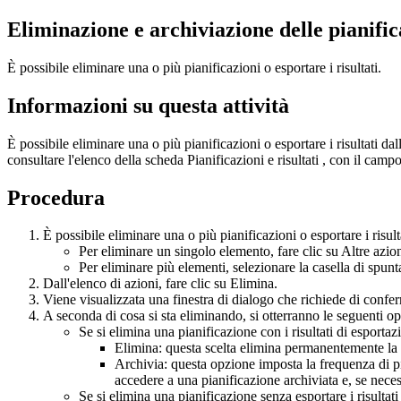
Eliminazione e archiviazione delle pianific
È possibile eliminare una o più pianificazioni o esportare i risultati.
Informazioni su questa attività
È possibile eliminare una o più pianificazioni o esportare i risultati da
consultare l'elenco della scheda
Pianificazioni e risultati
, con il camp
Procedura
È possibile eliminare una o più pianificazioni o esportare i risult
Per eliminare un singolo elemento, fare clic su
Altre azio
Per eliminare più elementi, selezionare la casella di spunt
Dall'elenco di azioni, fare clic su
Elimina
.
Viene visualizzata una finestra di dialogo che richiede di confe
A seconda di cosa si sta eliminando, si otterranno le seguenti op
Se si elimina una pianificazione con i risultati di esportaz
Elimina
: questa scelta elimina permanentemente la pi
Archivia
: questa opzione imposta la frequenza di p
accedere a una pianificazione archiviata e, se necess
Se si elimina una pianificazione senza esportare i risultat