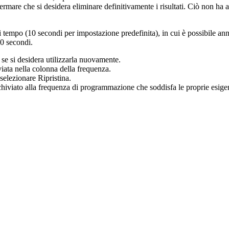
fermare che si desidera eliminare definitivamente i risultati. Ciò non ha 
i tempo (10 secondi per impostazione predefinita), in cui è possibile annu
30 secondi.
a se si desidera utilizzarla nuovamente.
iata
nella colonna della frequenza.
 selezionare
Ripristina
.
hiviato
alla frequenza di programmazione che soddisfa le proprie esigen