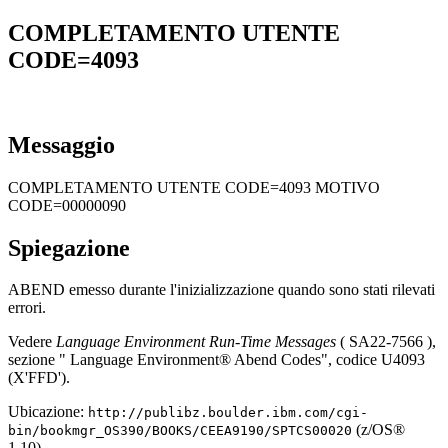
COMPLETAMENTO UTENTE
CODE=4093
Messaggio
COMPLETAMENTO UTENTE CODE=4093 MOTIVO
CODE=00000090
Spiegazione
ABEND emesso durante l'inizializzazione quando sono stati rilevati
errori.
Vedere
Language Environment Run-Time Messages
( SA22-7566 ),
sezione " Language Environment® Abend Codes", codice U4093
(X'FFD').
Ubicazione:
http://publibz.boulder.ibm.com/cgi-
(z/OS®
bin/bookmgr_OS390/BOOKS/CEEA9190/SPTCS00020
1.10)