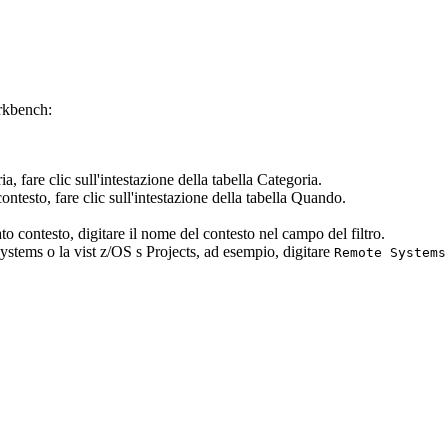
orkbench:
ia, fare clic sull'intestazione
della tabella Categoria
.
contesto, fare clic sull'intestazione
della tabella Quando
.
ato contesto, digitare il nome del contesto nel campo del filtro.
Systems
o
la vist z/OS s Projects
, ad esempio, digitare
Remote Systems