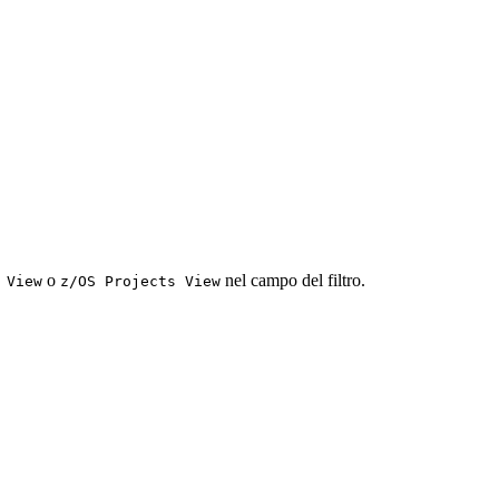
o
nel campo del filtro.
 View
z/OS Projects View