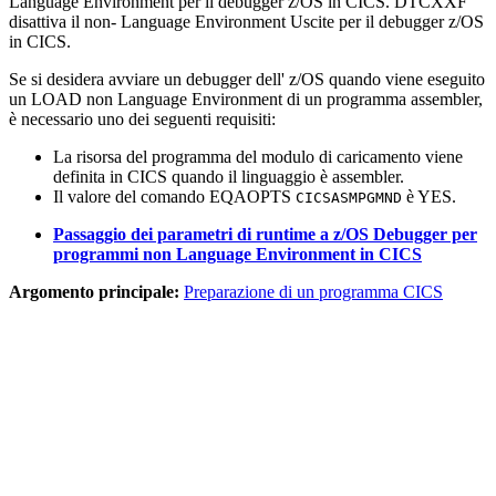
Language Environment
per
il debugger z/OS
in CICS. DTCXXF
disattiva il
non- Language Environment Uscite
per
il debugger
z/OS
in CICS.
Se si desidera avviare
un debugger dell' z/OS
quando viene eseguito
un LOAD
non Language Environment
di un programma assembler,
è necessario uno dei seguenti requisiti:
La risorsa del programma del modulo di caricamento viene
definita in CICS quando il linguaggio è assembler.
Il valore del comando EQAOPTS
è YES.
CICSASMPGMND
Passaggio dei parametri di runtime a z/OS Debugger per
programmi non Language Environment in CICS
Argomento principale:
Preparazione di un programma CICS