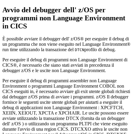
Avvio
del debugger dell' z/OS
per
programmi
non Language Environment
in CICS
È possibile avviare
il debugger dell' z/OS®
per eseguire il debug di
un programma che non viene eseguito nel
Language Environment®
run time utilizzando la transazione del
profilo di debug.
DTCN
Per eseguire il debug di programmi
non Language Environment
di
CICS®, è necessario che siano stati avviati in precedenza
il
debugger
z/OS e le uscite non Language Environment
.
Per eseguire il debug di programmi assembler
non Language
Environment
o programmi
Language Environment
COBOL non
CICS eseguiti in, è necessario avviare gli exit utente globali richiesti
dal debugger
z/OS prima di avviare i programmi.
z/OS Il debugger
fornisce le seguenti uscite utente globali per aiutarti a eseguire il
debug di applicazioni
non Language Environment
: XPCFTCH,
XEIIN, XEIOUT, XPCTA e XPCHAIR. Le uscite possono essere
avviate utilizzando la transazione DTCX (fornita da
un debugger
dell' z/OS
) o utilizzando un programma PLTPI che viene eseguito
durante l'avvio di una region CICS. DTCXXO attiva le
uscite non