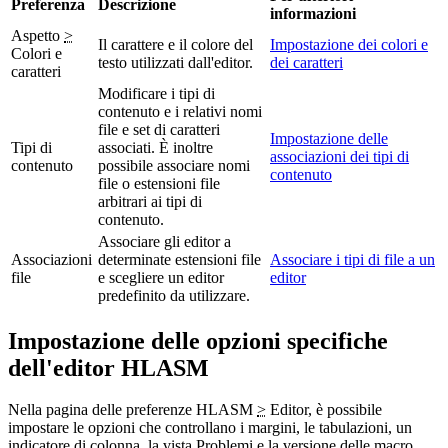
Preferenza
Descrizione
informazioni
Aspetto
>
Il carattere e il colore del
Impostazione dei colori e
Colori e
testo utilizzati dall'editor.
dei caratteri
caratteri
Modificare i tipi di
contenuto e i relativi nomi
file e set di caratteri
Impostazione delle
Tipi di
associati. È inoltre
associazioni dei tipi di
contenuto
possibile associare nomi
contenuto
file o estensioni file
arbitrari ai tipi di
contenuto.
Associare gli editor a
Associazioni
determinate estensioni file
Associare i tipi di file a un
file
e scegliere un editor
editor
predefinito da utilizzare.
Impostazione delle opzioni specifiche
dell'editor HLASM
Nella pagina delle preferenze
HLASM
>
Editor
, è possibile
impostare le opzioni che controllano i margini, le tabulazioni, un
indicatore di colonna, la vista
Problemi
e la versione delle macro