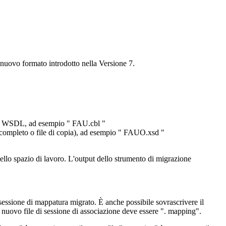
 nuovo formato introdotto nella Versione 7.
D o WSDL, ad esempio " FAU.cbl "
ompleto o file di copia), ad esempio " FAUO.xsd "
o dello spazio di lavoro. L'output dello strumento di migrazione
di sessione di mappatura migrato. È anche possibile sovrascrivere il
l nuovo file di sessione di associazione deve essere ". mapping".