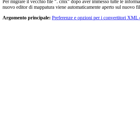
Per migrare il vecchio file ". cmx" dopo aver immesso tutte le informaz
nuovo editor di mappatura viene automaticamente aperto sul nuovo fi
Argomento principale:
Preferenze e opzioni per i convertitori X