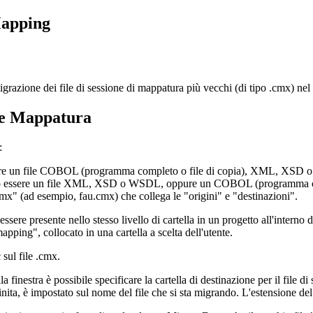
apping
razione dei file di sessione di mappatura più vecchi (di tipo .cmx) nel
ne Mappatura
:
 essere un file COBOL (programma completo o file di copia), XML, XS
e. Può essere un file XML, XSD o WSDL, oppure un COBOL (programma c
 cmx" (ad esempio, fau.cmx) che collega le "origini" e "destinazioni".
 essere presente nello stesso livello di cartella in un progetto all'intern
ping", collocato in una cartella a scelta dell'utente.
sul file .cmx.
la finestra è possibile specificare la cartella di destinazione per il file 
nita, è impostato sul nome del file che si sta migrando. L'estensione de