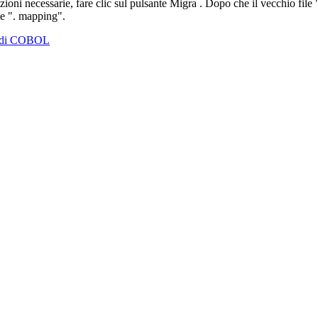
ioni necessarie, fare clic sul pulsante
Migra
. Dopo che il vecchio file "
le ". mapping".
ML di COBOL