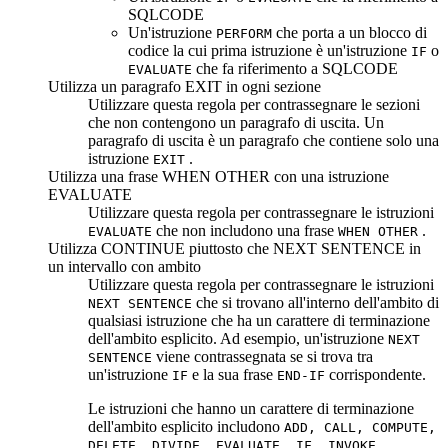
SQLCODE
Un'istruzione
che porta a un blocco di
PERFORM
codice la cui prima istruzione è un'istruzione
o
IF
che fa riferimento a SQLCODE
EVALUATE
Utilizza un paragrafo EXIT in ogni sezione
Utilizzare questa regola per contrassegnare le sezioni
che non contengono un paragrafo di uscita. Un
paragrafo di uscita è un paragrafo che contiene solo una
istruzione
.
EXIT
Utilizza una frase WHEN OTHER con una istruzione
EVALUATE
Utilizzare questa regola per contrassegnare le istruzioni
che non includono una frase
.
EVALUATE
WHEN OTHER
Utilizza CONTINUE piuttosto che NEXT SENTENCE in
un intervallo con ambito
Utilizzare questa regola per contrassegnare le istruzioni
che si trovano all'interno dell'ambito di
NEXT SENTENCE
qualsiasi istruzione che ha un carattere di terminazione
dell'ambito esplicito. Ad esempio, un'istruzione
NEXT
viene contrassegnata se si trova tra
SENTENCE
un'istruzione
e la sua frase
corrispondente.
IF
END-IF
Le istruzioni che hanno un carattere di terminazione
dell'ambito esplicito includono
ADD, CALL, COMPUTE,
DELETE, DIVIDE, EVALUATE, IF, INVOKE,