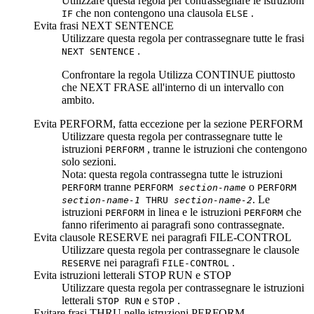
Utilizzare questa regola per contrassegnare le istruzioni
che non contengono una clausola
.
IF
ELSE
Evita frasi NEXT SENTENCE
Utilizzare questa regola per contrassegnare tutte le frasi
.
NEXT SENTENCE
Confrontare la regola
Utilizza CONTINUE piuttosto
che NEXT FRASE all'interno di un intervallo con
ambito
.
Evita PERFORM, fatta eccezione per la sezione PERFORM
Utilizzare questa regola per contrassegnare tutte le
istruzioni
, tranne le istruzioni che contengono
PERFORM
solo sezioni.
Nota:
questa regola contrassegna tutte le istruzioni
tranne
o
PERFORM
PERFORM
section-name
PERFORM
. Le
section-name-1
THRU
section-name-2
istruzioni
in linea e le istruzioni
che
PERFORM
PERFORM
fanno riferimento ai paragrafi sono contrassegnate.
Evita clausole RESERVE nei paragrafi FILE-CONTROL
Utilizzare questa regola per contrassegnare le clausole
nei paragrafi
.
RESERVE
FILE-CONTROL
Evita istruzioni letterali STOP RUN e STOP
Utilizzare questa regola per contrassegnare le istruzioni
letterali
e
.
STOP RUN
STOP
Evitare
frasi
THRU nelle istruzioni PERFORM