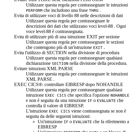
Utilizzare questa regola per contrassegnare le istruzioni
che includono una frase
.
PERFORM
THRU
Evita di utilizzare voci di livello 88 nelle descrizioni di dati
Utilizzare questa regola per contrassegnare le
descrizioni dei dati che utilizzano voci level-88 . Ogni
voce level-88 è contrassegnata.
Evita di utilizzare più di una istruzione EXIT per sezione
Utilizzare questa regola per contrassegnare le sezioni
che contengono più di un'istruzione
.
EXIT
Evita l'utilizzo di SECTION nella divisione di procedura
Utilizzare questa regola per contrassegnare qualsiasi
dichiarazione
nella divisione della procedura.
SECTION
Evitare istruzioni
XML PARSE
Utilizzare questa regola per contrassegnare le istruzioni
XML PARSE
.
EXEC CICS®: controllare EIBRESP dopo NOHANDLE
Utilizzare questa regola per contrassegnare qualsiasi
istruzione
che specifica l'opzione
EXEC CICS
NOHANDLE
e non è seguita da una istruzione
o
che
IF
EVALUATE
controlla il valore di EIBRESP.
L'istruzione
viene contrassegnata
se non è
EXEC CICS
seguita da
delle seguenti istruzioni:
Un'istruzione
o
che fa riferimento a
IF
EVALUATE
EIBRESP