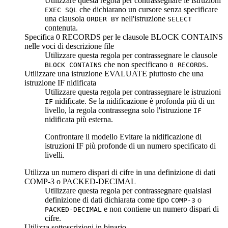
Utilizzare questa regola per contrassegnare le istruzioni
che dichiarano un cursore senza specificare
EXEC SQL
una clausola
nell'istruzione
ORDER BY
SELECT
contenuta.
Specifica 0 RECORDS per le clausole BLOCK CONTAINS
nelle voci di descrizione file
Utilizzare questa regola per contrassegnare le clausole
che non specificano
.
BLOCK CONTAINS
0 RECORDS
Utilizzare una istruzione EVALUATE piuttosto che una
istruzione IF nidificata
Utilizzare questa regola per contrassegnare le istruzioni
nidificate. Se la nidificazione è profonda più di un
IF
livello, la regola contrassegna solo l'istruzione
IF
nidificata più esterna.
Confrontare il modello
Evitare la nidificazione di
istruzioni IF più profonde di un numero specificato di
livelli
.
Utilizza un numero dispari di cifre in una definizione di dati
COMP-3 o PACKED-DECIMAL
Utilizzare questa regola per contrassegnare qualsiasi
definizione di dati dichiarata come tipo
o
COMP-3
e non contiene un numero dispari di
PACKED-DECIMAL
cifre.
Utilizza sottoscrizioni in binario