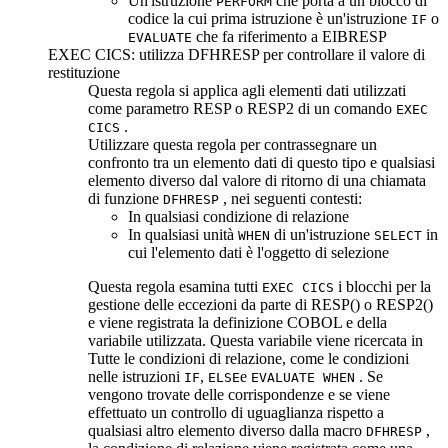
Un'istruzione
che porta a un blocco di
PERFORM
codice la cui prima istruzione è un'istruzione
o
IF
che fa riferimento a EIBRESP
EVALUATE
EXEC CICS: utilizza DFHRESP per controllare il valore di
restituzione
Questa regola si applica agli elementi dati utilizzati
come parametro
RESP
o
RESP2
di un comando
EXEC
.
CICS
Utilizzare questa regola per contrassegnare un
confronto tra un elemento dati di questo tipo e qualsiasi
elemento diverso dal valore di ritorno di una chiamata
di funzione
, nei seguenti contesti:
DFHRESP
In qualsiasi condizione di relazione
In qualsiasi unità
di un'istruzione
in
WHEN
SELECT
cui l'elemento dati è l'oggetto di selezione
Questa regola esamina tutti
i blocchi per la
EXEC CICS
gestione delle eccezioni da parte di
RESP()
o
RESP2()
e viene registrata la definizione COBOL e della
variabile utilizzata. Questa variabile viene ricercata in
Tutte
le condizioni di relazione, come le condizioni
nelle istruzioni
,
e
. Se
IF
ELSE
EVALUATE WHEN
vengono trovate delle corrispondenze e se viene
effettuato un controllo di uguaglianza rispetto a
qualsiasi altro elemento diverso dalla macro
,
DFHRESP