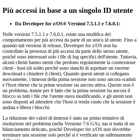
Più accessi in base a un singolo ID utente
Da
Developer for z/OS®
Versioni 7.5.1.1 e 7.6.0.1:
Nelle versioni 7.5.1.1 e 7.6.0.1, esiste una modifica del
comportamento per più accessi da parte di un unico id utente. Fino a
quando tali versioni di release,
Developer for z/OS
non ha
controllato la presenza di più accessi da parte dello stesso utente,
poiché sono interessati solo i file di log specifici dell'utente. Tuttavia,
alcuni clienti hanno utenti che perdono regolarmente la connessione
client - host (di solito perché sono stanchi di aspettare un enorme
download e chiudere il client). Quando questi utenti si collegano
nuovamente, i timeout della prima sessione non sono ancora scaduti
e l'host ritiene che la prima sessione sia ancora attiva. Questo non è
un problema, tranne per il fatto che la prima sessione ha ancora il
blocco su tutti i file che l'utente stava modificando, e gli utenti non
sono disposti ad attendere che l'host si renda conto che la sessione è
andata e libera i blocchi.
La riduzione dei valori di timeout è stato un primo tentativo di
risoluzione del problema (nella Versione 7.6 GA), ma si tratta di un
bilanciamento delicato, poiché
Developer for z/OS
non dovrebbe
terminare una sessione solo perché si è verificato un rallentamento