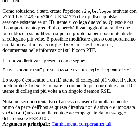
della rete.
Come soluzione, è stata creata l'opzione
(attivata con
single.logon
v7511 UK51499 o v7601 UK54177) che ripulisce qualsiasi
sessione esistente se un ID utente si collega due volte. Questo è ora
il comportamento predefinito, perché il vantaggio di garantire che
tutti i blocchi siano liberati supera il problema per i pochi utenti che
si collegano più volte. È possibile modificare questo comportamento
con la nuova direttiva
in
,
single.logon
rsed.envvars
documentata nelle informazioni sul blocco PTF.
La nuova direttiva si presenta come segue:
#_RSE_JAVAOPTS=“$_RSE_JAVAOPTS -Dsingle.logon=false”
Lo scopo è consentire a un ID utente di collegarsi più volte. Il valore
predefinito è
. Eliminare il commento per consentire a un ID
false
utente di collegarsi più volte a un singolo daemon RSE.
Nota:
un secondo tentativo di accesso causerà l'annullamento del
primo da parte dell'host se questa direttiva non è attiva o è impostata
su
. Questo annullamento è accompagnato dal messaggio
false
della console FEK210I.
Argomento principale:
Cambiamenti comportamentali