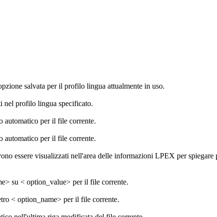
 opzione salvata per il profilo lingua attualmente in uso.
i nel profilo lingua specificato.
automatico per il file corrente.
 automatico per il file corrente.
ono essere visualizzati nell'area delle informazioni LPEX per spiegare
e> su < option_value> per il file corrente.
tro < option_name> per il file corrente.
o nell'ultima riga modificata del file corrente.