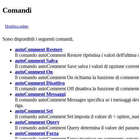
Comandi
Modifica online
Sono disponibili i seguenti comandi.
autoComment Restore
Il comando
autoComment Restore
ripristina i valori dell'ultima
autoComment Salva
Il comando
autoComment Save
salva i valori di opzione corrent
autoComment On
Il comando
autoComment On
richiama la funzione di commento 
autoComment Disattivo
Il comando
autoComment Off
disattiva la funzione di commento
autoComment Messaggi
Il comando
autoComment Messages
specifica se i messaggi dev
riga.
autoComment Set
Il comando
autoComment Set
imposta il valore di < option_nam
autoComment Query
Il comando
autoComment Query
determina il valore del parame
autoComment Forza
Il comando
autoComment Force
inserisce un commento automatic