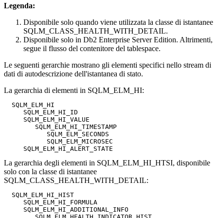
Legenda:
Disponibile solo quando viene utilizzata la classe di istantanee
SQLM_CLASS_HEALTH_WITH_DETAIL.
Disponibile solo in
Db2 Enterprise Server Edition
. Altrimenti,
segue il flusso del contenitore del tablespace.
Le seguenti gerarchie mostrano gli elementi specifici nello stream di
dati di autodescrizione dell'istantanea di stato.
La gerarchia di elementi in SQLM_ELM_HI:
  SQLM_ELM_HI

     SQLM_ELM_HI_ID

     SQLM_ELM_HI_VALUE

        SQLM_ELM_HI_TIMESTAMP

           SQLM_ELM_SECONDS

           SQLM_ELM_MICROSEC

La gerarchia degli elementi in SQLM_ELM_HI_HTSI, disponibile
solo con la classe di istantanee
SQLM_CLASS_HEALTH_WITH_DETAIL:
  SQLM_ELM_HI_HIST

     SQLM_ELM_HI_FORMULA

     SQLM_ELM_HI_ADDITIONAL_INFO

        SQLM_ELM_HEALTH_INDICATOR_HIST
