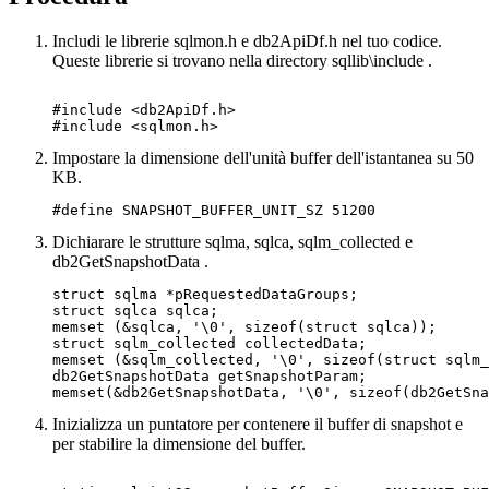
Includi le librerie sqlmon.h e db2ApiDf.h nel tuo codice.
Queste librerie si trovano nella directory
sqllib\include
.
#include <db2ApiDf.h>

Impostare la dimensione dell'unità buffer dell'istantanea su 50
KB.
Dichiarare le strutture sqlma, sqlca, sqlm_collected e
db2GetSnapshotData .
struct sqlma *pRequestedDataGroups;

struct sqlca sqlca;

memset (&sqlca, '\0', sizeof(struct sqlca));

struct sqlm_collected collectedData;

memset (&sqlm_collected, '\0', sizeof(struct sqlm_
db2GetSnapshotData getSnapshotParam;

Inizializza un puntatore per contenere il buffer di snapshot e
per stabilire la dimensione del buffer.