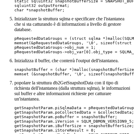
static sqluint32 snapshotBufferSize = SNAPSHOT_BUF
sqluint32 outputFormat;

Inizializzare la struttura sqlma e specificare che l'istantanea
che si sta catturando è di informazioni a livello di gestore
database.
pRequestedDataGroups = (struct sqlma *)malloc(SQLM
memset(&pRequestedDataGroups, '\0', sizeof(struct 
pRequestedDataGroups->obj_num = 1;

Inizializza il buffer, che conterrà l'output dell'istantanea.
snapshotBuffer = (char *)malloc(snapshotBufferSize
popolare la struttura db2GetSnapshotData con il tipo di
richiesta dell'istantanea (dalla struttura sqlma), le informazioni
sul buffer e altre informazioni richieste per catturare
un'istantanea.
getSnapshotParam.piSqlmaData = pRequestedDataGroup
getSnapshotParam.poCollectedData = &collectedData;

getSnapshotParam.poBuffer = snapshotBuffer;

getSnapshotParam.iVersion = SQLM_DBMON_VERSION9_5;

getSnapshotParam.iBufferSize = snapshotBufferSize;

getSnapshotParam.iStoreResult = 0;
