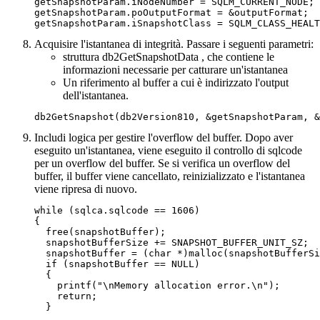
getSnapshotParam.iNodeNumber = SQLM_CURRENT_NODE;

getSnapshotParam.poOutputFormat = &outputFormat;

Acquisire l'istantanea di integrità. Passare i seguenti parametri:
struttura db2GetSnapshotData , che contiene le
informazioni necessarie per catturare un'istantanea
Un riferimento al buffer a cui è indirizzato l'output
dell'istantanea.
Includi logica per gestire l'overflow del buffer. Dopo aver
eseguito un'istantanea, viene eseguito il controllo di sqlcode
per un overflow del buffer. Se si verifica un overflow del
buffer, il buffer viene cancellato, reinizializzato e l'istantanea
viene ripresa di nuovo.
while (sqlca.sqlcode == 1606)

{

  free(snapshotBuffer);

  snapshotBufferSize += SNAPSHOT_BUFFER_UNIT_SZ;

  snapshotBuffer = (char *)malloc(snapshotBufferSi
  if (snapshotBuffer == NULL)

  {

    printf("\nMemory allocation error.\n");

    return;

  }
