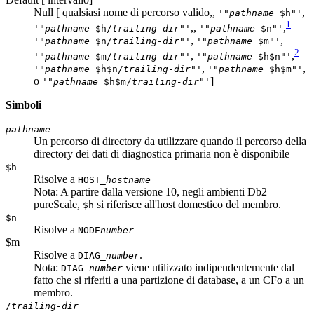
Null [ qualsiasi nome di percorso valido,,
,
'"
pathname
$h"'
1
,,
,
'"
pathname
$h/
trailing-dir
"'
'"
pathname
$n"'
,
,
'"
pathname
$n/
trailing-dir
"'
'"
pathname
$m"'
2
,
,
'"
pathname
$m/
trailing-dir
"'
'"
pathname
$h$n"'
,
,
'"
pathname
$h$n/
trailing-dir
"'
'"
pathname
$h$m"'
o
]
'"
pathname
$h$m/
trailing-dir
"'
Simboli
pathname
Un percorso di directory da utilizzare quando il percorso della
directory dei dati di diagnostica primaria non è disponibile
$h
Risolve a
HOST_
hostname
Nota:
A partire dalla versione 10, negli
ambienti Db2
pureScale
,
si riferisce all'host domestico del
membro
.
$h
$n
Risolve a
NODE
number
$m
Risolve a
.
DIAG_
number
Nota:
viene utilizzato indipendentemente dal
DIAG_
number
fatto che si riferiti a una partizione di database, a un
CF
o a un
membro
.
/
trailing-dir