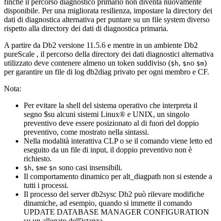
finché il percorso diagnostico primario non diventa nuovamente
disponibile. Per una migliorata resilienza, impostare la directory dei
dati di diagnostica alternativa per puntare su un file system diverso
rispetto alla directory dei dati di diagnostica primaria.
A partire da
Db2
versione 11.5.6
e mentre in un ambiente
Db2
pureScale
, il percorso della directory dei dati diagnostici alternativa
utilizzato deve contenere almeno un token suddiviso (
,
o
)
$h
$n
$m
per garantire un file di log
db2diag
privato per ogni membro e CF.
Nota:
Per evitare la shell del sistema operativo che interpreta il
segno $su alcuni sistemi Linux® e UNIX, un singolo
preventivo deve essere posizionato al di fuori del doppio
preventivo, come mostrato nella sintassi.
Nella modalità interattiva CLP o se il comando viene letto ed
eseguito da un file di input, il doppio preventivo non è
richiesto.
,
e
sono casi insensibili.
$h
$m
$n
Il comportamento dinamico per
alt_diagpath
non si estende a
tutti i processi.
Il processo del server
db2sysc
Db2
può rilevare modifiche
dinamiche, ad esempio, quando si immette il comando
UPDATE DATABASE MANAGER CONFIGURATION
su un allegato dell'istanza.