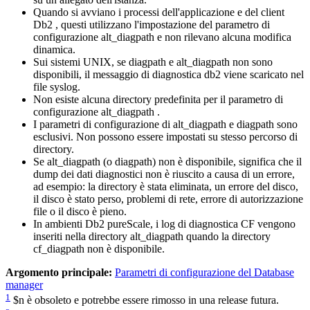
Quando si avviano i processi dell'applicazione e del client
Db2
, questi utilizzano l'impostazione del parametro di
configurazione
alt_diagpath
e non rilevano alcuna modifica
dinamica.
Sui sistemi UNIX, se
diagpath
e
alt_diagpath
non sono
disponibili, il messaggio di diagnostica db2 viene scaricato nel
file syslog.
Non esiste alcuna directory predefinita per il parametro di
configurazione
alt_diagpath
.
I parametri di configurazione di
alt_diagpath
e
diagpath
sono
esclusivi. Non possono essere impostati su stesso percorso di
directory.
Se
alt_diagpath
(o
diagpath
) non è disponibile, significa che il
dump dei dati diagnostici non è riuscito a causa di un errore,
ad esempio: la directory è stata eliminata, un errore del disco,
il disco è stato perso, problemi di rete, errore di autorizzazione
file o il disco è pieno.
In ambienti
Db2 pureScale
, i log di diagnostica CF vengono
inseriti nella directory
alt_diagpath
quando la directory
cf_diagpath
non è disponibile.
Argomento principale:
Parametri di configurazione del Database
manager
1
$n è obsoleto e potrebbe essere rimosso in una release futura.