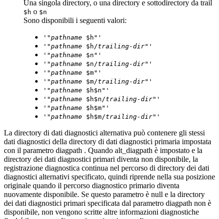
Una singola directory, o una directory e sottodirectory da trail
o
$h
$n
Sono disponibili i seguenti valori:
'"
pathname
$h"'
'"
pathname
$h/
trailing-dir
"'
'"
pathname
$n"'
'"
pathname
$n/
trailing-dir
"'
'"
pathname
$m"'
'"
pathname
$m/
trailing-dir
"'
'"
pathname
$h$n"'
'"
pathname
$h$n/
trailing-dir
"'
'"
pathname
$h$m"'
'"
pathname
$h$m/
trailing-dir
"'
La directory di dati diagnostici alternativa può contenere gli stessi
dati diagnostici della directory di dati diagnostici primaria impostata
con il parametro
diagpath
. Quando
alt_diagpath
è impostato e la
directory dei dati diagnostici primari diventa non disponibile, la
registrazione diagnostica continua nel percorso di directory dei dati
diagnostici alternativi specificato, quindi riprende nella sua posizione
originale quando il percorso diagnostico primario diventa
nuovamente disponibile. Se questo parametro è null e la directory
dei dati diagnostici primari specificata dal parametro
diagpath
non è
disponibile, non vengono scritte altre informazioni diagnostiche