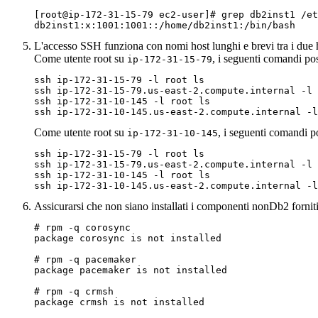
[root@ip-172-31-15-79 ec2-user]# grep db2inst1 /et
db2inst1:x:1001:1001::/home/db2inst1:/bin/bash
L'accesso SSH funziona con nomi host lunghi e brevi tra i due ho
Come utente root su
, i seguenti comandi po
ip-172-31-15-79
ssh ip-172-31-15-79 -l root ls

ssh ip-172-31-15-79.us-east-2.compute.internal -l 
ssh ip-172-31-10-145 -l root ls

ssh ip-172-31-10-145.us-east-2.compute.internal -l
Come utente root su
, i seguenti comandi p
ip-172-31-10-145
ssh ip-172-31-15-79 -l root ls

ssh ip-172-31-15-79.us-east-2.compute.internal -l 
ssh ip-172-31-10-145 -l root ls

ssh ip-172-31-10-145.us-east-2.compute.internal -l
Assicurarsi che non siano installati i componenti non
Db2
fornit
# rpm -q corosync

package corosync is not installed

# rpm -q pacemaker

package pacemaker is not installed

# rpm -q crmsh

package crmsh is not installed
