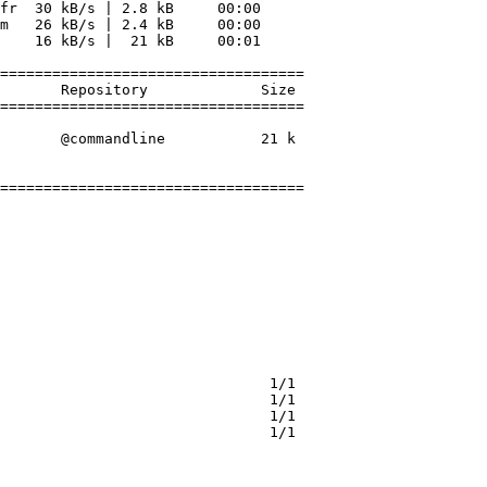
fr  30 kB/s | 2.8 kB     00:00    

m   26 kB/s | 2.4 kB     00:00    

    16 kB/s |  21 kB     00:01    

===================================

       Repository             Size

===================================

       @commandline           21 k

===================================

                               1/1 

                               1/1 

                               1/1 

                               1/1 

                                   
