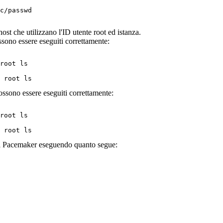
c/passwd

st che utilizzano l'ID utente root ed istanza.
ssono essere eseguiti correttamente:
root ls

 root ls
ossono essere eseguiti correttamente:
root ls

 root ls
i
Pacemaker
eseguendo quanto segue: