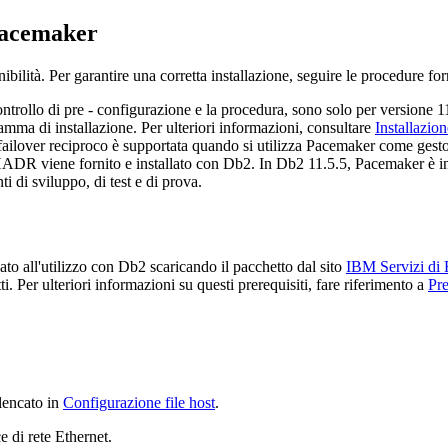
acemaker
bilità. Per garantire una corretta installazione, seguire le procedure for
ntrollo di pre - configurazione e la procedura, sono solo per
versione 1
mma di installazione. Per ulteriori informazioni, consultare
Installazio
 failover reciproco è supportata quando si utilizza
Pacemaker
come gestor
HADR viene fornito e installato con
Db2
. In
Db2
11.5.5
,
Pacemaker
è i
 di sviluppo, di test e di prova.
ato all'utilizzo con
Db2
scaricando il pacchetto dal sito
IBM Servizi di 
atti. Per ulteriori informazioni su questi prerequisiti, fare riferimento a
Pre
lencato in
Configurazione file host
.
e di rete Ethernet.