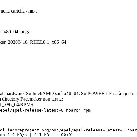
r nella cartella
/tmp
.
_x86_64.tar.gz
aker_20200418_RHEL8.1_x86_64
e all'hardware. Su Intel/AMD sarà
. Su POWER LE sarà
.
x86_64
ppcle
a directory
Pacemaker
non tarata:
.1_x86_64/RPMS
epel/epel-release-latest-8.noarch.rpm
dl.fedoraproject.org/pub/epel/epel-release-latest-8.noar
on 2.0 kB/s | 2.1 kB     00:01    
