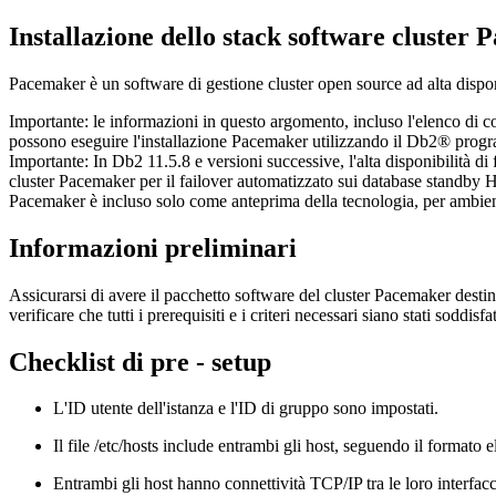
Installazione dello stack software cluster
P
Pacemaker
è un software di gestione cluster open source ad alta disponi
Importante:
le informazioni in questo argomento, incluso l'elenco di co
possono eseguire l'installazione
Pacemaker
utilizzando il
Db2®
progra
Importante:
In
Db2
11.5.8
e versioni successive, l'alta disponibilità di
cluster
Pacemaker
per il failover automatizzato sui database standby 
Pacemaker
è incluso solo come anteprima della tecnologia, per ambienti
Informazioni preliminari
Assicurarsi di avere il pacchetto software del cluster
Pacemaker
destin
verificare che tutti i prerequisiti e i criteri necessari siano stati soddisf
Checklist di pre - setup
L'ID utente dell'istanza e l'ID di gruppo sono impostati.
Il file
/etc/hosts
include entrambi gli host, seguendo il formato e
Entrambi gli host hanno connettività TCP/IP tra le loro interfacc