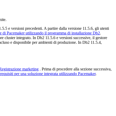
nite.
1.5.5
e versioni precedenti. A partire
dalla versione 11.5.6
, gli utenti
ne di Pacemaker utilizzando il programma di installazione Db2
.
e cluster integrato.
In
Db2
11.5.6
e versioni successive, il gestore
ncluso e disponibile per ambienti di produzione. In
Db2
11.5.4
,
Registrazione marketing
. Prima di procedere alla sezione successiva,
requisiti per una soluzione integrata utilizzando Pacemaker
.