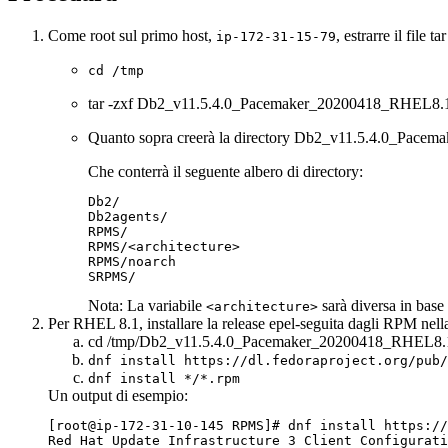
Come root sul primo host,
, estrarre il file ta
ip-172-31-15-79
cd /tmp
tar
-zxf Db2_v11.5.4.0_Pacemaker_20200418_RHEL8.1
Quanto sopra creerà la directory
Db2_v11.5.4.0_Pacem
Che conterrà il seguente albero di directory:
Db2/

Db2agents/

RPMS/

RPMS/<architecture>

RPMS/noarch

SRPMS/ 
Nota:
La variabile
sarà diversa in bas
<architecture>
Per RHEL 8.1, installare la release epel-seguita dagli RPM nell
cd /tmp/Db2_v11.5.4.0_Pacemaker_20200418_RHEL8
dnf install https://dl.fedoraproject.org/pub/
dnf install */*.rpm
Un output di esempio:
[root@ip-172-31-10-145 RPMS]# dnf install https://
Red Hat Update Infrastructure 3 Client Configurati