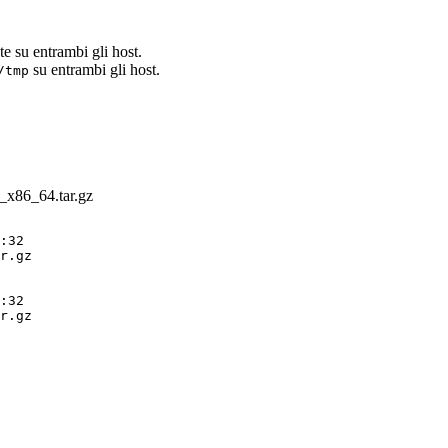
te su entrambi gli host.
su entrambi gli host.
/tmp
x86_64.tar.gz
:32 

r.gz

:32

r.gz 