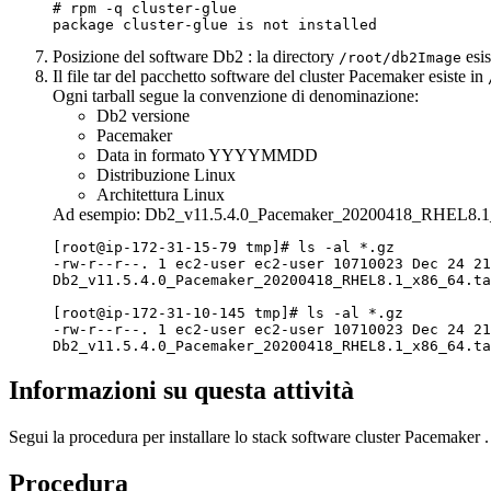
# rpm -q cluster-glue

package cluster-glue is not installed
Posizione del software
Db2
: la directory
esis
/root/db2Image
Il file tar del pacchetto software del cluster
Pacemaker
esiste in
Ogni tarball segue la convenzione di denominazione:
Db2
versione
Pacemaker
Data in formato YYYYMMDD
Distribuzione Linux
Architettura Linux
Ad esempio:
Db2_v11.5.4.0_Pacemaker_20200418_RHEL8.1_
[root@ip-172-31-15-79 tmp]# ls -al *.gz

-rw-r--r--. 1 ec2-user ec2-user 10710023 Dec 24 21
Db2_v11.5.4.0_Pacemaker_20200418_RHEL8.1_x86_64.ta
[root@ip-172-31-10-145 tmp]# ls -al *.gz

-rw-r--r--. 1 ec2-user ec2-user 10710023 Dec 24 21
Db2_v11.5.4.0_Pacemaker_20200418_RHEL8.1_x86_64.ta
Informazioni su questa attività
Segui la procedura per installare lo stack software cluster
Pacemaker
.
Procedura