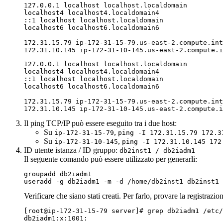
127.0.0.1 localhost localhost.localdomain 

localhost4 localhost4.localdomain4 

::1 localhost localhost.localdomain 

localhost6 localhost6.localdomain6 

172.31.15.79 ip-172-31-15-79.us-east-2.compute.int
172.31.10.145 ip-172-31-10-145.us-east-2.compute.i
127.0.0.1 localhost localhost.localdomain 

localhost4 localhost4.localdomain4 

::1 localhost localhost.localdomain 

localhost6 localhost6.localdomain6 

172.31.15.79 ip-172-31-15-79.us-east-2.compute.int
172.31.10.145 ip-172-31-10-145.us-east-2.compute.i
Il ping TCP/IP può essere eseguito tra i due host:
Su
,
ip-172-31-15-79
ping -I 172.31.15.79 172.3
Su
,
ip-172-31-10-145
ping -I 172.31.10.145 172
ID utente istanza / ID gruppo:
db2inst1 / db2iadm1
Il seguente comando può essere utilizzato per generarli:
groupadd db2iadm1

useradd -g db2iadm1 -m -d /home/db2inst1 db2inst1
Verificare che siano stati creati. Per farlo, provare la registrazio
[root@ip-172-31-15-79 server]# grep db2iadm1 /etc/
db2iadm1:x:1001:
