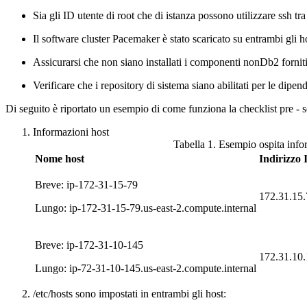
Sia gli ID utente di root che di istanza possono utilizzare ssh tr
Il software cluster
Pacemaker
è stato scaricato su entrambi gli h
Assicurarsi che non siano installati i componenti non
Db2
fornit
Verificare che i repository di sistema siano abilitati per le dip
Di seguito è riportato un esempio di come funziona la checklist pre -
Informazioni host
Tabella 1. Esempio ospita info
Nome host
Indirizzo 
Breve: ip-172-31-15-79
172.31.15.
Lungo: ip-172-31-15-79.us-east-2.compute.internal
Breve: ip-172-31-10-145
172.31.10
Lungo: ip-72-31-10-145.us-east-2.compute.internal
/etc/hosts
sono impostati in entrambi gli host: