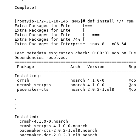
Complete!

[root@ip-172-31-10-145 RPMS]# dnf install */*.rpm

Extra Packages for Ente     [===                  
Extra Packages for Ente     [===                  
Extra Packages for Ente     [   ===               
Extra Packages for Ente 74% [================     
Extra Packages for Enterprise Linux 8 - x86_64    
Last metadata expiration check: 0:00:01 ago on Tue
Dependencies resolved.

==================================================
 Package               Arch   Version          Rep
==================================================
Installing:

 crmsh                 noarch 4.1.0-0          @co
 mcrmsh-scripts        noarch 4.1.0-0          @co
 pacemaker-cts         noarch 2.0.2-1.el8      @co
.

.

.

Installed:

  crmsh-4.1.0-0.noarch                            
  crmsh-scripts-4.1.0-0.noarch                    
  pacemaker-cts-2.0.2-1.el8.noarch                
  pacemaker-doc-2.0.2-1.el8.noarch                