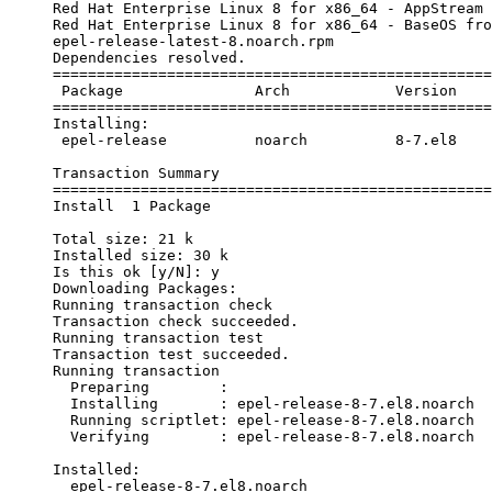
Red Hat Enterprise Linux 8 for x86_64 - AppStream 
Red Hat Enterprise Linux 8 for x86_64 - BaseOS fro
epel-release-latest-8.noarch.rpm                  
Dependencies resolved.

==================================================
 Package               Arch            Version    
==================================================
Installing:

 epel-release          noarch          8-7.el8    
Transaction Summary

==================================================
Install  1 Package

Total size: 21 k

Installed size: 30 k

Is this ok [y/N]: y

Downloading Packages:

Running transaction check

Transaction check succeeded.

Running transaction test

Transaction test succeeded.

Running transaction

  Preparing        :                              
  Installing       : epel-release-8-7.el8.noarch  
  Running scriptlet: epel-release-8-7.el8.noarch  
  Verifying        : epel-release-8-7.el8.noarch  
Installed:

  epel-release-8-7.el8.noarch                     