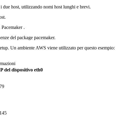
a i due host, utilizzando nomi host lunghi e brevi.
ost.
i
Pacemaker
.
endenze del package pacemaker.
 setup. Un ambiente AWS viene utilizzato per questo esempio:
rmazioni
IP del dispositivo eth0
79
.145