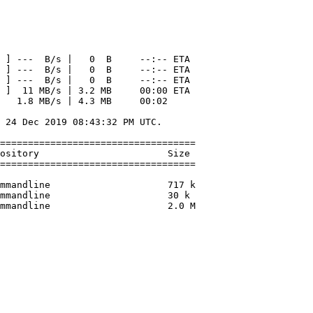
 ] ---  B/s |   0  B     --:-- ETA

 ] ---  B/s |   0  B     --:-- ETA

 ] ---  B/s |   0  B     --:-- ETA

 ]  11 MB/s | 3.2 MB     00:00 ETA

   1.8 MB/s | 4.3 MB     00:02

 24 Dec 2019 08:43:32 PM UTC.

===================================

ository                       Size

===================================

mmandline                     717 k

mmandline                     30 k

mmandline                     2.0 M

                                   

                                   

                                   

                                   
