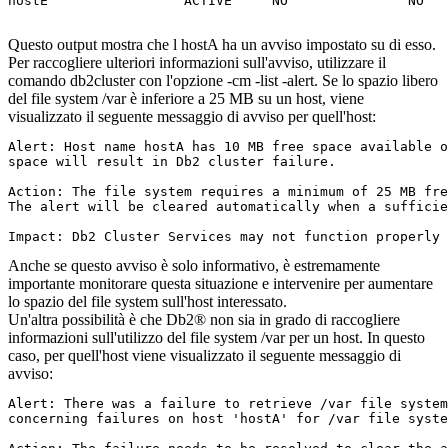
hostE                 ACTIVE     NO               NO

Questo output mostra che l hostA ha un avviso impostato su di esso.
Per raccogliere ulteriori informazioni sull'avviso, utilizzare il
comando
db2cluster
con l'opzione
-cm -list -alert
. Se lo spazio libero
del file system
/var
è inferiore a 25 MB su un host, viene
visualizzato il seguente messaggio di avviso per quell'host:
Alert: Host name hostA has 10 MB free space available o
space will result in Db2 cluster failure.

Action: The file system requires a minimum of 25 MB fre
The alert will be cleared automatically when a sufficie
Impact: Db2 Cluster Services may not function properly 
Anche se questo avviso è solo informativo, è estremamente
importante monitorare questa situazione e intervenire per aumentare
lo spazio del file system sull'host interessato.
Un'altra possibilità è che
Db2®
non sia in grado di raccogliere
informazioni sull'utilizzo del file system
/var
per un host. In questo
caso, per quell'host viene visualizzato il seguente messaggio di
avviso:
Alert: There was a failure to retrieve /var file system
concerning failures on host 'hostA' for /var file syste