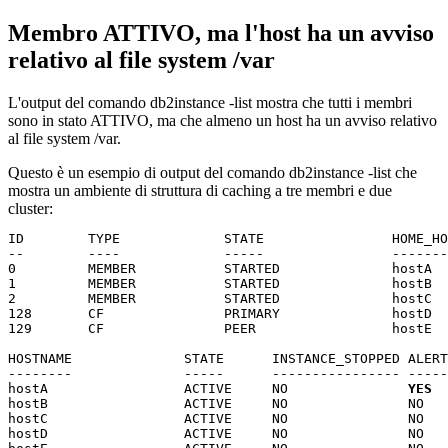
Membro ATTIVO, ma l'host ha un avviso
relativo al file system /var
L'output del comando
db2instance -list
mostra che tutti i membri
sono in stato ATTIVO, ma che almeno un host ha un avviso relativo
al file system
/var
.
Questo è un esempio di output del comando
db2instance -list
che
mostra un ambiente
di struttura di caching
a tre
membri
e due
cluster:
ID        TYPE             STATE                HOME_HO
--        ----             -----                -------
0         MEMBER           STARTED              hostA  
1         MEMBER           STARTED              hostB  
2         MEMBER           STARTED              hostC  
128       CF               PRIMARY              hostD  
129       CF               PEER                 hostE  
HOSTNAME              STATE      INSTANCE_STOPPED ALERT

--------              -----      ---------------- -----

hostA                 ACTIVE     NO               
YES
hostB                 ACTIVE     NO               NO

hostC                 ACTIVE     NO               NO

hostD                 ACTIVE     NO               NO
