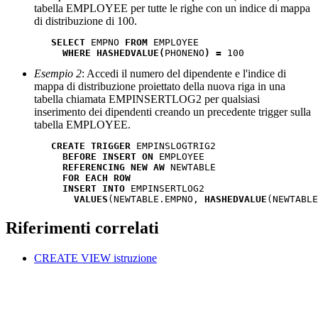
tabella EMPLOYEE per tutte le righe con un indice di mappa
di distribuzione di 100.
SELECT
 EMPNO 
FROM
 EMPLOYEE

WHERE HASHEDVALUE(
PHONENO
) =
 100
Esempio 2
: Accedi il numero del dipendente e l'indice di
mappa di distribuzione proiettato della nuova riga in una
tabella chiamata EMPINSERTLOG2 per qualsiasi
inserimento dei dipendenti creando un precedente trigger sulla
tabella EMPLOYEE.
CREATE TRIGGER
 EMPINSLOGTRIG2

BEFORE INSERT ON
 EMPLOYEE

REFERENCING NEW AW
 NEWTABLE

FOR EACH ROW
INSERT INTO
 EMPINSERTLOG2

VALUES
(NEWTABLE.EMPNO, 
HASHEDVALUE
(NEWTABLE
Riferimenti correlati
CREATE VIEW
istruzione