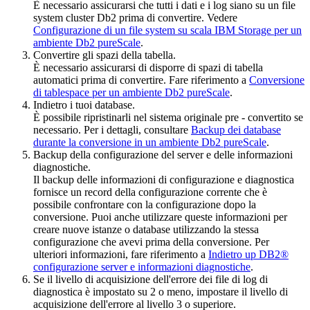
È necessario assicurarsi che tutti i dati e i log siano su un file
system cluster
Db2
prima di convertire. Vedere
Configurazione di un file system su scala IBM Storage per un
ambiente Db2 pureScale
.
Convertire gli spazi della tabella.
È necessario assicurarsi di disporre di spazi di tabella
automatici prima di convertire. Fare riferimento a
Conversione
di tablespace per un ambiente Db2 pureScale
.
Indietro i tuoi database.
È possibile ripristinarli nel sistema originale pre - convertito se
necessario.
Per i dettagli, consultare
Backup dei database
durante la conversione in un ambiente Db2 pureScale
.
Backup della configurazione del server e delle informazioni
diagnostiche.
Il backup delle informazioni di configurazione e diagnostica
fornisce un record della configurazione corrente che è
possibile confrontare con la configurazione dopo la
conversione. Puoi anche utilizzare queste informazioni per
creare nuove istanze o database utilizzando la stessa
configurazione che avevi prima della conversione. Per
ulteriori informazioni, fare riferimento a
Indietro up DB2®
configurazione server e informazioni diagnostiche
.
Se il livello di acquisizione dell'errore dei file di log di
diagnostica è impostato su
2
o meno, impostare il livello di
acquisizione dell'errore al livello
3
o superiore.