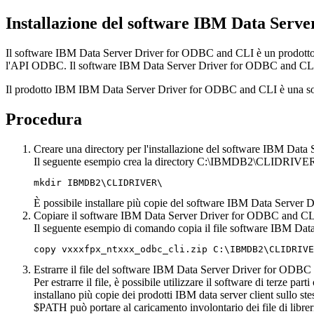
Installazione del software
IBM Data Serve
Il software
IBM Data Server Driver for ODBC and CLI
è un prodotto
l'API ODBC. Il software
IBM Data Server Driver for ODBC and CL
Il prodotto
IBM IBM Data Server Driver for ODBC and CLI
è una so
Procedura
Creare una directory per l'installazione del software
IBM Data S
Il seguente esempio crea la directory
C:\IBMDB2\CLIDRIVER
mkdir IBMDB2\CLIDRIVER\
È possibile installare più copie del software
IBM Data Server D
Copiare il software
IBM Data Server Driver for ODBC and CL
Il seguente esempio di comando copia il file software
IBM Data
copy vxxxfpx_ntxxx_odbc_cli.zip C:\IBMDB2\CLIDRIVE
Estrarre il file del software
IBM Data Server Driver for ODBC
Per estrarre il file, è possibile utilizzare il software di terze par
installano più copie dei prodotti
IBM data server client
sullo ste
$PATH
può portare al caricamento involontario dei file di libreri