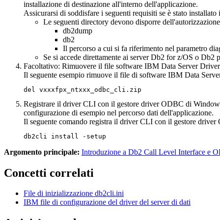
installazione di destinazione all'interno dell'applicazione.
Assicurarsi di soddisfare i seguenti requisiti se è stato installato
Le seguenti directory devono disporre dell'autorizzazione 
db2dump
db2
Il percorso a cui si fa riferimento nel parametro
dia
Se si accede direttamente ai server
Db2 for z/OS
o
Db2 p
Facoltativo:
Rimuovere il file software
IBM Data Server Drive
Il seguente esempio rimuove il file di software
IBM Data Serve
del vxxxfpx_ntxxx_odbc_cli.zip
Registrare il driver
CLI
con il gestore driver ODBC di Windo
configurazione di esempio nel percorso dati dell'applicazione.
Il seguente comando registra il driver
CLI
con il gestore driv
db2cli install -setup
Argomento principale:
Introduzione a Db2 Call Level Interface e
Concetti correlati
File di inizializzazione db2cli.ini
IBM
file di configurazione del driver del server di dati