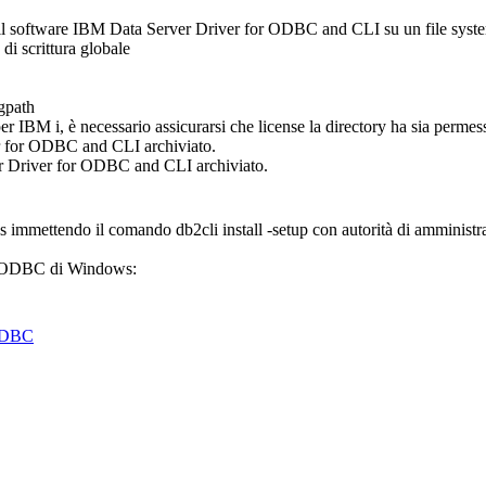
 il software
IBM Data Server Driver for ODBC and CLI
su un file syst
di scrittura globale
gpath
er IBM i
, è necessario assicurarsi che
license
la directory ha sia permessi
r for ODBC and CLI
archiviato.
r Driver for ODBC and CLI
archiviato.
ws immettendo il comando
db2cli install -setup
con autorità di amministr
er ODBC di Windows:
 ODBC