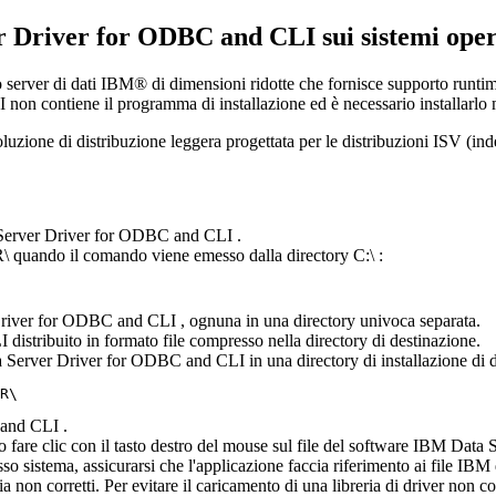
r Driver for ODBC and CLI
sui sistemi ope
 server di dati IBM® di dimensioni ridotte che fornisce supporto runti
I
non contiene il programma di installazione ed è necessario installarl
luzione di distribuzione leggera progettata per le distribuzioni ISV (i
erver Driver for ODBC and CLI
.
\
quando il comando viene emesso dalla directory
C:\
:
river for ODBC and CLI
, ognuna in una directory univoca separata.
I
distribuito in formato file compresso nella directory di destinazione.
 Server Driver for ODBC and CLI
in una directory di installazione di 
R\
 and CLI
.
ti o fare clic con il tasto destro del mouse sul file del software
IBM Data S
sso sistema, assicurarsi che l'applicazione faccia riferimento ai file
IBM d
a non corretti. Per evitare il caricamento di una libreria di driver non co