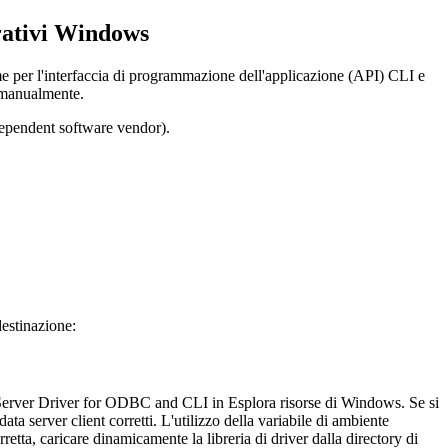
rativi Windows
me per l'interfaccia di programmazione dell'applicazione (API)
CLI
e
o manualmente.
ndependent software vendor).
destinazione:
erver Driver for ODBC and CLI
in Esplora risorse di Windows. Se si
ata server client
corretti. L'utilizzo della variabile di ambiente
rretta, caricare dinamicamente la libreria di driver dalla directory di