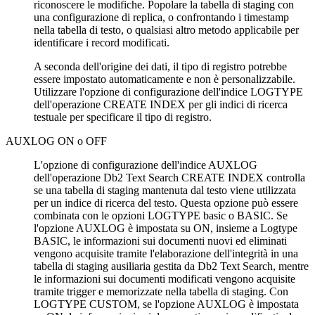
riconoscere le modifiche. Popolare la tabella di staging con
una configurazione di replica, o confrontando i timestamp
nella tabella di testo, o qualsiasi altro metodo applicabile per
identificare i record modificati.
A seconda dell'origine dei dati, il tipo di registro potrebbe
essere impostato automaticamente e non è personalizzabile.
Utilizzare l'opzione di configurazione dell'indice
LOGTYPE
dell'operazione
CREATE INDEX
per gli indici di ricerca
testuale per specificare il tipo di registro.
AUXLOG
ON
o
OFF
L'opzione di configurazione dell'indice
AUXLOG
dell'operazione
Db2
Text Search
CREATE INDEX
controlla
se una tabella di staging mantenuta dal testo viene utilizzata
per un indice di ricerca del testo. Questa opzione può essere
combinata con le opzioni
LOGTYPE
basic
o
BASIC
. Se
l'opzione
AUXLOG
è impostata su
ON
, insieme a
Logtype
BASIC
, le informazioni sui documenti nuovi ed eliminati
vengono acquisite tramite l'elaborazione dell'integrità in una
tabella di staging ausiliaria gestita da
Db2
Text Search, mentre
le informazioni sui documenti modificati vengono acquisite
tramite trigger e memorizzate nella tabella di staging. Con
LOGTYPE
CUSTOM
, se l'opzione
AUXLOG
è impostata