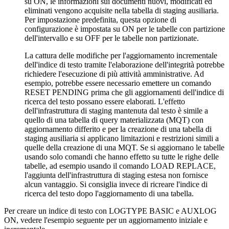
su
ON
, le informazioni sui documenti nuovi, modificati ed
eliminati vengono acquisite nella tabella di staging ausiliaria.
Per impostazione predefinita, questa opzione di
configurazione è impostata su
ON
per le tabelle con partizione
dell'intervallo e su
OFF
per le tabelle non partizionate.
La cattura delle modifiche per l'aggiornamento incrementale
dell'indice di testo tramite l'elaborazione dell'integrità potrebbe
richiedere l'esecuzione di più attività amministrative. Ad
esempio, potrebbe essere necessario emettere un comando
RESET PENDING
prima che gli aggiornamenti dell'indice di
ricerca del testo possano essere elaborati. L'effetto
dell'infrastruttura di staging mantenuta dal testo è simile a
quello di una tabella di query materializzata (MQT) con
aggiornamento differito e per la creazione di una tabella di
staging ausiliaria si applicano limitazioni e restrizioni simili a
quelle della creazione di una MQT. Se si aggiornano le tabelle
usando solo comandi che hanno effetto su tutte le righe delle
tabelle, ad esempio usando il comando
LOAD REPLACE
,
l'aggiunta dell'infrastruttura di staging estesa non fornisce
alcun vantaggio. Si consiglia invece di ricreare l'indice di
ricerca del testo dopo l'aggiornamento di una tabella.
Per creare un indice di testo con
LOGTYPE
BASIC
e
AUXLOG
ON
, vedere l'esempio seguente per un aggiornamento iniziale e