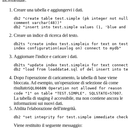
incrementale.
Creare una tabella e aggiungervi i dati.
db2 "create table test.simple (pk integer not null
comment varchar(48))"

db2 "insert into test.simple values (1, 'blue and 
Creare un indice di ricerca del testo.
db2ts "create index test.simpleix for text on test
index configuration(auxlog on) connect to mydb"
Aggiornare l'indice e caricare i dati.
db2ts "update index test.simpleix for text connect
db2 "load from loaddata4.sql of del insert into te
Dopo l'operazione di caricamento, la tabella di base viene
bloccata. Ad esempio, un'operazione di selezione dà come
risultato
SQL0668N Operation not allowed for reason
.
code "1" on table "TEST.SIMPLE". SQLSTATE=57007
La tabella di staging è accessibile, ma non contiene ancora le
informazioni sui nuovi dati.
Abilita l'elaborazione dell'integrità.
db2 "set integrity for test.simple immediate check
Viene restituito il seguente messaggio: