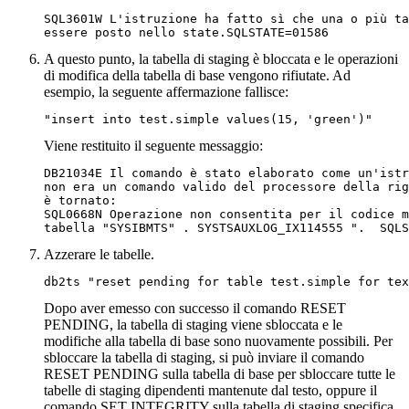
SQL3601W L'istruzione ha fatto sì che una o più ta
essere posto nello state.SQLSTATE=01586
A questo punto, la tabella di staging è bloccata e le operazioni
di modifica della tabella di base vengono rifiutate. Ad
esempio, la seguente affermazione fallisce:
"insert into test.simple values(15, 'green')"
Viene restituito il seguente messaggio:
DB21034E Il comando è stato elaborato come un'istr
non era un comando valido del processore della rig
è tornato: 

SQL0668N Operazione non consentita per il codice m
tabella "SYSIBMTS" . SYSTSAUXLOG_IX114555 ".  SQLS
Azzerare le tabelle.
Dopo aver emesso con successo il comando
RESET
PENDING
, la tabella di staging viene sbloccata e le
modifiche alla tabella di base sono nuovamente possibili. Per
sbloccare la tabella di staging, si può inviare il comando
RESET PENDING
sulla tabella di base per sbloccare tutte le
tabelle di staging dipendenti mantenute dal testo, oppure il
comando
SET INTEGRITY
sulla tabella di staging specifica.