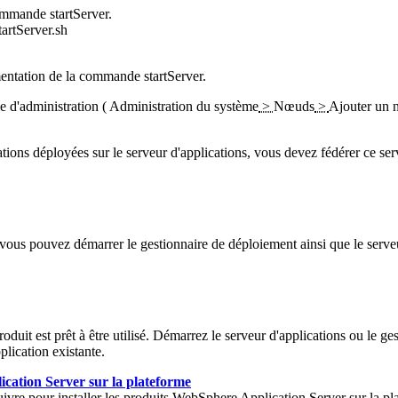
 commande
startServer
.
startServer.sh
umentation de la commande
startServer
.
le d'administration (
Administration du système
>
Nœuds
>
Ajouter un
ons déployées sur le serveur d'applications, vous devez fédérer ce serve
vous pouvez démarrer le gestionnaire de déploiement ainsi que le serv
oduit est prêt à être utilisé.
Démarrez le serveur d'applications ou le ges
plication existante.
ication Server sur la plateforme
suivre pour installer les produits WebSphere Application Server sur la p