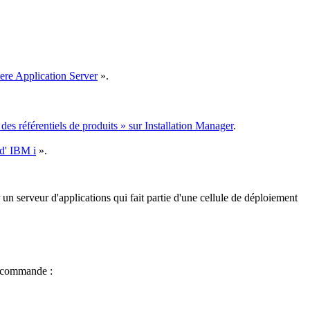
here Application Server
».
 des référentiels de produits » sur Installation Manager
.
 d' IBM i
».
un serveur d'applications qui fait partie d'une cellule de déploiement
de commande :