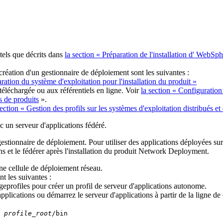
 tels que décrits dans
la section « Préparation de l'installation d' WebSp
réation d'un gestionnaire de déploiement sont les suivantes :
aration du système d'exploitation pour l'installation du produit »
téléchargée ou aux référentiels en ligne. Voir
la section « Configuration
es de produits
».
section « Gestion des profils sur les systèmes d'exploitation distribués et
 un serveur d'applications fédéré.
stionnaire de déploiement. Pour utiliser des applications déployées sur 
ns et le fédérer après l'installation du produit Network Deployment.
ne cellule de déploiement réseau.
nt les suivantes :
eprofiles
pour créer un profil de serveur d'applications autonome.
pplications ou démarrez le serveur d'applications à partir de la ligne 
d
profile_root
/bin