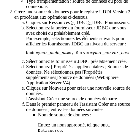
Type d'implémentation : source de données du pool de
connexions
Créez une source de données pour le registre UDDI Version 2
en procédant aux opérations ci-dessous.
Cliquez sur
Ressources
>
JDBC
>
JDBC Fournisseurs
.
Sélectionnez la portée du fournisseur JDBC que vous
avez choisi ou préalablement créé.
Par exemple, sélectionnez les éléments suivants pour
afficher les fournisseurs JDBC au niveau du serveur :
Node=
your_node_name
, Server=
your_server_name
Sélectionnez le fournisseur JDBC préalablement créé.
Sélectionnez
[ Propriétés supplémentaires ] Sources de
données
. Ne sélectionnez pas
[Propriétés
supplémentaires] Source de données (WebSphere
Application Server V4)
.
Cliquez sur
Nouveau
pour créer une nouvelle source de
données.
L'assistant
Créer une source de données
démarre.
Dans le premier panneau de l'assistant
Créer une source
de données
, entrez les données suivantes:
Nom de source de données :
Entrez un nom approprié, tel que
UDDI
.
Datasource