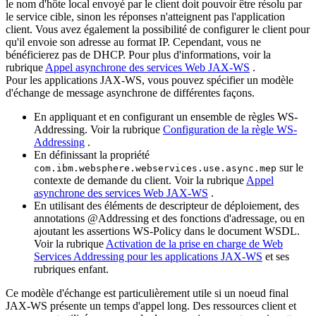
le nom d'hôte local envoyé par le client doit pouvoir être résolu par
le service cible, sinon les réponses n'atteignent pas l'application
client. Vous avez également la possibilité de configurer le client pour
qu'il envoie son adresse au format IP. Cependant, vous ne
bénéficierez pas de DHCP. Pour plus d'informations, voir la
rubrique
Appel asynchrone des services Web JAX-WS
.
Pour les applications JAX-WS, vous pouvez spécifier un modèle
d'échange de message asynchrone de différentes façons.
En appliquant et en configurant un ensemble de règles WS-
Addressing. Voir la rubrique
Configuration de la règle WS-
Addressing
.
En définissant la propriété
sur le
com.ibm.websphere.webservices.use.async.mep
contexte de demande du client. Voir la rubrique
Appel
asynchrone des services Web JAX-WS
.
En utilisant des éléments de descripteur de déploiement, des
annotations @Addressing et des fonctions d'adressage, ou en
ajoutant les assertions WS-Policy dans le document WSDL.
Voir la rubrique
Activation de la prise en charge de Web
Services Addressing pour les applications JAX-WS
et ses
rubriques enfant.
Ce modèle d'échange est particulièrement utile si un noeud final
JAX-WS présente un temps d'appel long. Des ressources client et