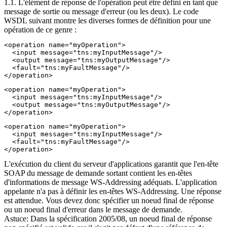
1.1. L'élément de réponse de l'opération peut être défini en tant que
message de sortie ou message d'erreur (ou les deux). Le code
WSDL suivant montre les diverses formes de définition pour une
opération de ce genre :
<operation name="myOperation">

  <input message="tns:myInputMessage"/>

  <output message="tns:myOutputMessage"/>

  <fault="tns:myFaultMessage"/>

</operation>
<operation name="myOperation">

  <input message="tns:myInputMessage"/>

  <output message="tns:myOutputMessage"/>

</operation>
<operation name="myOperation">

  <input message="tns:myInputMessage"/>

  <fault="tns:myFaultMessage"/>

</operation>
L'exécution du client du serveur d'applications garantit que l'en-tête
SOAP du message de demande sortant contient les en-têtes
d'informations de message WS-Addressing adéquats. L'application
appelante n'a pas à définir les en-têtes WS-Addressing. Une réponse
est attendue. Vous devez donc spécifier un noeud final de réponse
ou un noeud final d'erreur dans le message de demande.
Astuce:
Dans la spécification 2005/08, un noeud final de réponse