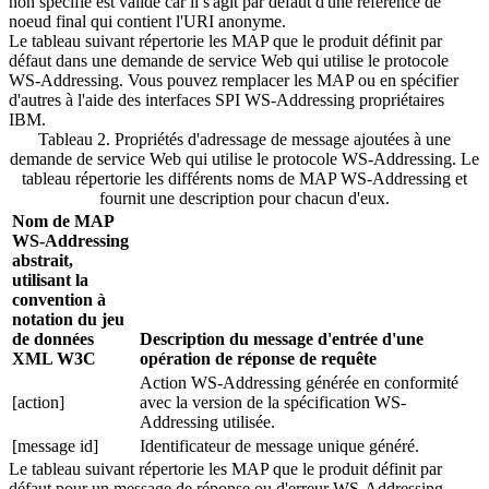
non spécifié est valide car il s'agit par défaut d'une référence de
noeud final qui contient l'URI anonyme.
Le tableau suivant répertorie les MAP que le produit définit par
défaut dans une demande de service Web qui utilise le protocole
WS-Addressing. Vous pouvez remplacer les MAP ou en spécifier
d'autres à l'aide des interfaces SPI WS-Addressing propriétaires
IBM.
Tableau 2. Propriétés d'adressage de message ajoutées à une
demande de service Web qui utilise le protocole WS-Addressing
.
Le
tableau répertorie les différents noms de MAP WS-Addressing et
fournit une description pour chacun d'eux.
Nom de MAP
WS-Addressing
abstrait,
utilisant la
convention à
notation du jeu
de données
Description du message d'entrée d'une
XML W3C
opération de réponse de requête
Action WS-Addressing générée en conformité
[action]
avec la version de la spécification WS-
Addressing utilisée.
[message id]
Identificateur de message unique généré.
Le tableau suivant répertorie les MAP que le produit définit par
défaut pour un message de réponse ou d'erreur WS-Addressing.