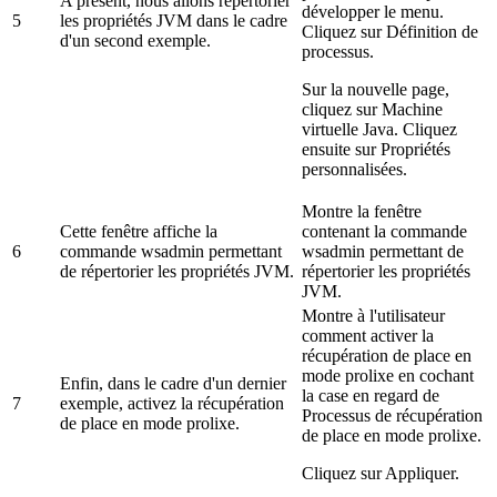
A présent, nous allons répertorier
développer le menu.
5
les propriétés JVM dans le cadre
Cliquez sur
Définition de
d'un second exemple.
processus
.
Sur la nouvelle page,
cliquez sur
Machine
virtuelle Java
. Cliquez
ensuite sur
Propriétés
personnalisées
.
Montre la fenêtre
Cette fenêtre affiche la
contenant la commande
6
commande
wsadmin
permettant
wsadmin
permettant de
de répertorier les propriétés JVM.
répertorier les propriétés
JVM.
Montre à l'utilisateur
comment activer la
récupération de place en
mode prolixe en cochant
Enfin, dans le cadre d'un dernier
la case en regard de
7
exemple, activez la récupération
Processus de récupération
de place en mode prolixe.
de place en mode prolixe.
Cliquez sur
Appliquer
.