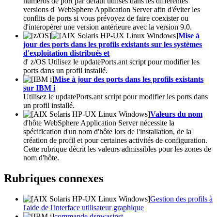
numéros de port par défaut utilisés dans les différentes
versions d'
WebSphere Application Server
afin d'éviter les
conflits de ports si vous prévoyez de faire coexister ou
d'interopérer une version antérieure avec
la version 9.0
.
Mise à
jour des ports dans les profils existants sur les systèmes
d'exploitation distribués et
d' z/OS Utilisez le
updatePorts.ant
script pour modifier les
ports dans un profil installé.
Mise à jour des ports dans les profils existants
sur IBM i
Utilisez le
updatePorts.ant
script pour modifier les ports dans
un profil installé.
Valeurs du nom
d'hôte
WebSphere Application Server
nécessite la
spécification d'un nom d'hôte lors de l'installation, de la
création de profil et pour certaines activités de configuration.
Cette rubrique décrit les valeurs admissibles pour les zones de
nom d'hôte.
Rubriques connexes
Gestion des profils à
l'aide de l'interface utilisateur graphique
commande dspwasinst