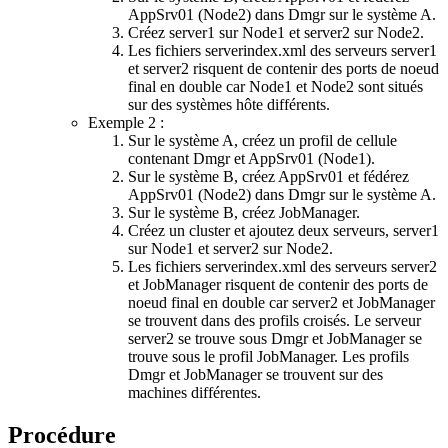
AppSrv01 (Node2) dans Dmgr sur le système A.
Créez server1 sur Node1 et server2 sur Node2.
Les fichiers
serverindex.xml
des serveurs server1
et server2 risquent de contenir des ports de noeud
final en double car Node1 et Node2 sont situés
sur des systèmes hôte différents.
Exemple 2 :
Sur le système A, créez un profil de cellule
contenant Dmgr et AppSrv01 (Node1).
Sur le système B, créez AppSrv01 et fédérez
AppSrv01 (Node2) dans Dmgr sur le système A.
Sur le système B, créez JobManager.
Créez un cluster et ajoutez deux serveurs, server1
sur Node1 et server2 sur Node2.
Les fichiers
serverindex.xml
des serveurs server2
et JobManager risquent de contenir des ports de
noeud final en double car server2 et JobManager
se trouvent dans des profils croisés. Le serveur
server2 se trouve sous Dmgr et JobManager se
trouve sous le profil JobManager. Les profils
Dmgr et JobManager se trouvent sur des
machines différentes.
Procédure