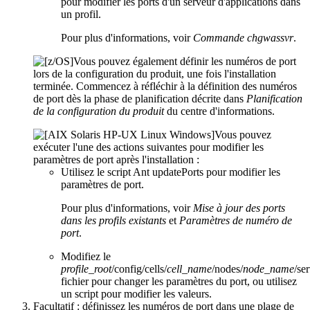
pour modifier les ports d'un serveur d'applications dans
un profil.
Pour plus d'informations, voir
Commande chgwassvr
.
Vous pouvez également définir les numéros de port
lors de la configuration du produit, une fois l'installation
terminée. Commencez à réfléchir à la définition des numéros
de port dès la phase de planification décrite dans
Planification
de la configuration du produit
du centre d'informations.
Vous pouvez
exécuter l'une des actions suivantes pour modifier les
paramètres de port après l'installation :
Utilisez le script Ant
updatePorts
pour modifier les
paramètres de port.
Pour plus d'informations, voir
Mise à jour des ports
dans les profils existants
et
Paramètres de numéro de
port
.
Modifiez le
profile_root
/config/cells/
cell_name
/nodes/
node_name
/se
fichier pour changer les paramètres du port, ou utilisez
un script pour modifier les valeurs.
Facultatif :
définissez les numéros de port dans une plage de