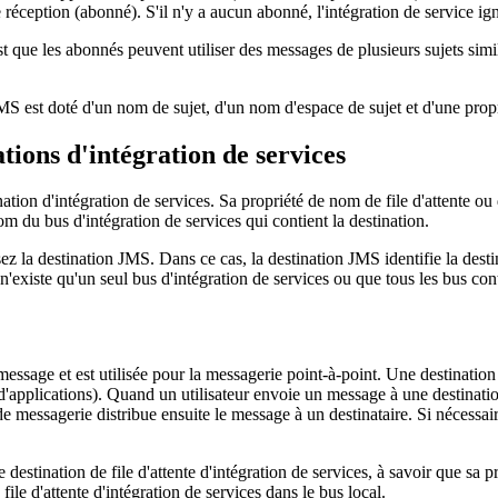
éception (abonné). S'il n'y a aucun abonné, l'intégration de service ign
st que les abonnés peuvent utiliser des messages de plusieurs sujets simi
 JMS est doté d'un nom de sujet, d'un nom d'espace de sujet et d'une prop
ations d'intégration de services
nation d'intégration de services. Sa propriété de nom de file d'attente o
m du bus d'intégration de services qui contient la destination.
la destination JMS. Dans ce cas, la destination JMS identifie la destina
l n'existe qu'un seul bus d'intégration de services ou que tous les bus c
 message et est utilisée pour la messagerie point-à-point. Une destination
 d'applications). Quand un utilisateur envoie un message à une destination
essagerie distribue ensuite le message à un destinataire. Si nécessaire
 destination de file d'attente d'intégration de services, à savoir que sa
ile d'attente d'intégration de services dans le bus local.