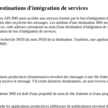
estinations d'intégration de services
 les API JMS pour accéder aux services fournis par le bus d'intégration d
s elles reçoivent des messages. Les attributs d'une destination JMS inclu
ces, cette adresse correspond au nom d'une destination d'intégration de s
tion de bus d'intégration de services.
 recherche JNDI du nom JNDI de la destination. Toutefois, une applica
 JMS.
cations productrices (fournisseurs) envoient des messages à une file d'a
 reçoive le message. S'il existe plusieurs destinataires, un seul recevra 
attente JMS est doté d'une propriété de nom de file d'attente et d'une pro
lle les applications productrices (diffuseurs de publications) envoient 