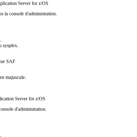
pplication Server for z/OS
ans la console d'administration.
.
u sysplex.
 que SAF
en majuscule.
ication Server for z/OS
 console d'administration.
.