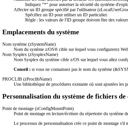
Indiquez "*" pour autoriser la sécurité du système d'explo
Affecter un ID groupe spécifié par l'utilisateur (zLocalUserG
Spécifiez un ID pour utiliser un ID particulier.
Règle :
les valeurs de l'ID groupe doivent être des valeu
Emplacements du système
Nom système (zSystemNane)
Nom du système z/OS® cible sur lequel vous configurerez We
Nom Sysplex (zSysplexName)
Nom Sysplex du système cible z/OS sur lequel vous allez conf
Conseil :
si vous ne connaissez pas le nom du système (&SY
PROCLIB (zProclibName)
Une bibliothèque de procédures existante où sont ajoutées les 
Personnalisation du système de fichiers de
Point de montage (zConfigMountPoint)
Point de montage en lecture/écriture du répertoire du système de 
Le processus de personnalisation crée ce point de montage s'il n