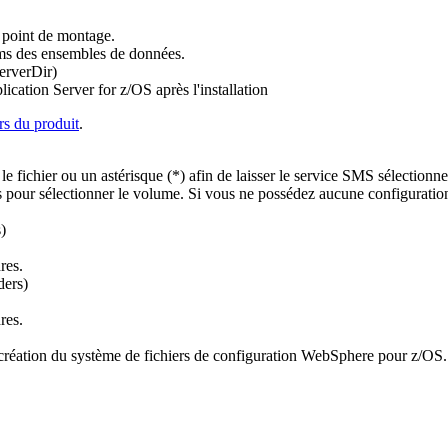
u point de montage.
oms des ensembles de données.
erverDir)
cation Server for z/OS après l'installation
rs du produit
.
ichier ou un astérisque (*) afin de laisser le service SMS sélectionner 
s pour sélectionner le volume. Si vous ne possédez aucune configuratio
)
res.
ders)
res.
e la création du système de fichiers de configuration WebSphere pour z/OS