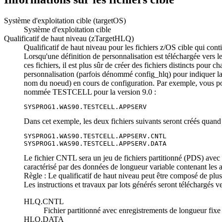
Système d'exploitation cible (targetOS)
Système d'exploitation cible
Qualificatif de haut niveau (zTargetHLQ)
Qualificatif de haut niveau pour les fichiers z/OS cible qui cont
Lorsqu'une définition de personnalisation est téléchargée vers le 
ces fichiers, il est plus sûr de créer des fichiers distincts pou
personnalisation (parfois dénommé config_hlq) pour indiquer la ve
nom du noeud) en cours de configuration. Par exemple, vous po
nommée TESTCELL pour
la version 9.0
:
SYSPROG1.WAS90.TESTCELL.APPSERV
Dans cet exemple, les deux fichiers suivants seront créés quand 
SYSPROG1.WAS90.TESTCELL.APPSERV.CNTL

SYSPROG1.WAS90.TESTCELL.APPSERV.DATA
Le fichier CNTL sera un jeu de fichiers partitionné (PDS) avec 
caractérisé par des données de longueur variable contenant les 
Règle :
Le qualificatif de haut niveau peut être composé de plusie
Les instructions et travaux par lots générés seront téléchargés 
HLQ.CNTL
Fichier partitionné avec enregistrements de longueur fixe 
HLQ.DATA