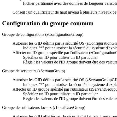
Fichier partitionné avec des données de longueur variable
Conseil :
un qualificateur de haut niveau à plusieurs niveaux pe
Configuration du groupe commun
Groupe de configurations (zConfigurationGroup)
Autoriser les GID définis par la sécurité OS (zConfiguration
Indiquez "*" pour autoriser la sécurité du système d'explo
Affecter un ID groupe spécifié par l'utilisateur (zConfigurati
Spécifiez un ID pour utiliser un ID particulier.
Règle :
les valeurs de l'ID groupe doivent être des valeu
Groupe de serviteurs (zServantGroup)
Autoriser les GID définis par la sécurité OS (zServantGroupG
Indiquez "*" pour autoriser la sécurité du système d'explo
Affecter un ID groupe spécifié par l'utilisateur (zServantGrou
Spécifiez un ID pour utiliser un ID particulier.
Règle :
les valeurs de l'ID groupe doivent être des valeu
Groupe des utilisateurs locaux (zLocalUserGroup)
Autoriser les GID affectés par la sécurité OS (zLocalUserGro