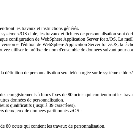
iendront les travaux et instructions générés.
système z/OS cible, les travaux et fichiers de personnalisation sont écrits
r chaque configuration de WebSphere Application Server for z/OS. La meill
rsion et l'édition de WebSphere Application Server for z/OS, la tâche que
uvez utiliser le préfixe de nom d'ensemble de données suivant pour c
la définition de personnalisation sera téléchargée sur le système cible z
des enregistrements à blocs fixes de 80 octets qui contiendront les tra
autres données de personnalisation.
urs qualificatifs (jusqu'à 39 caractères).
vers deux jeux de données partitionnés z/OS :
de 80 octets qui contient les travaux de personnalisation.