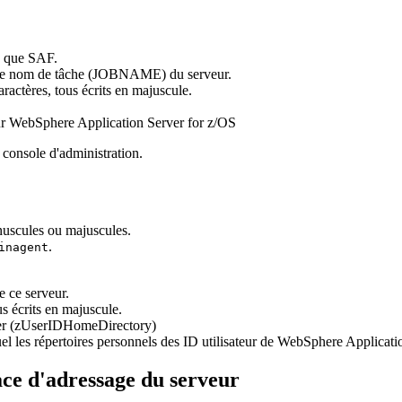
es que SAF.
mme nom de tâche (JOBNAME) du serveur.
ractères, tous écrits en majuscule.
eur WebSphere Application Server for z/OS
a console d'administration.
nuscules ou majuscules.
.
inagent
ce serveur.
s écrits en majuscule.
rver (zUserIDHomeDirectory)
el les répertoires personnels des ID utilisateur de WebSphere Applicatio
ace d'adressage du serveur