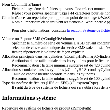
Nom (zConfigHfsName)
Fichier du système de fichiers que vous allez créer et monter a
Règle :
vous pouvez spécifier jusqu'à 44 caractères pour les n
Chemin d'accès au répertoire par rapport au point de montage (zWasS
Nom du répertoire où se trouvent les fichiers d' WebSphere Appli
Pour plus d'informations, consultez
la section Système de fichie
Volume ou '*' pour SMS (zConfigHfsVolume)
Spécifiez le numéro de série du volume DASD devant contenir le f
sélection de classe automatique du service SMS soient installée
fichier, répertoriez le volume de façon explicite.
Allocation principale dans les cylindres (zConfigHfsPrimaryCylinders
Attribution d'une taille initiale dans les cylindres pour le fichier.
Recommandation :
la taille minimale suggérée est de 420 cylind
Allocation secondaire dans les cylindres (zConfigHfsSecondaryCylin
Taille de chaque mesure secondaire dans les cylindres
Recommandation :
la taille minimale suggérée est de 100 cylind
Type du système de fichiers (HFS ou ZFS) (zFilesystemType)
Il s'agit du type de système de fichiers qui sera utilisé lors d
Informations système
Répertoire du système de fichiers du produit (zSmpePath)