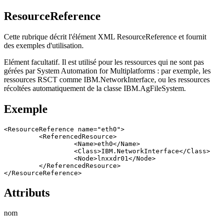
ResourceReference
Cette rubrique décrit l'élément XML ResourceReference et fournit
des exemples d'utilisation.
Elément facultatif. Il est utilisé pour les ressources qui ne sont pas
gérées par
System Automation for Multiplatforms
: par exemple, les
ressources RSCT comme IBM.NetworkInterface, ou les ressources
récoltées automatiquement de la classe IBM.AgFileSystem.
Exemple
<ResourceReference name="eth0">

         <ReferencedResource>

                  <Name>eth0</Name>

                  <Class>IBM.NetworkInterface</Class>

                  <Node>lnxxdr01</Node>

         </ReferencedResource>

</ResourceReference>
Attributs
nom