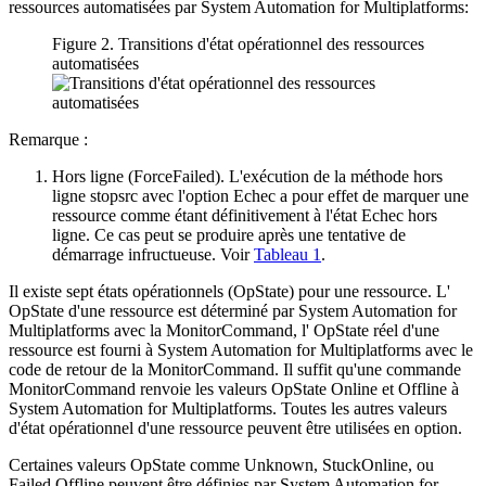
ressources automatisées par
System Automation for Multiplatforms
:
Figure 2. Transitions d'état opérationnel des ressources
automatisées
Remarque :
Hors ligne (ForceFailed). L'exécution de la méthode hors
ligne
stopsrc
avec l'option Echec a pour effet de marquer une
ressource comme étant définitivement à l'état Echec hors
ligne. Ce cas peut se produire après une tentative de
démarrage infructueuse. Voir
Tableau 1
.
Il existe sept états opérationnels (OpState) pour une ressource. L'
OpState d'une ressource est déterminé par
System Automation for
Multiplatforms
avec la MonitorCommand, l' OpState réel d'une
ressource est fourni à
System Automation for Multiplatforms
avec le
code de retour de la MonitorCommand. Il suffit qu'une commande
MonitorCommand renvoie les valeurs OpState Online et Offline à
System Automation for Multiplatforms
. Toutes les autres valeurs
d'état opérationnel d'une ressource peuvent être utilisées en option.
Certaines valeurs OpState comme Unknown, StuckOnline, ou
Failed Offline peuvent être définies par
System Automation for