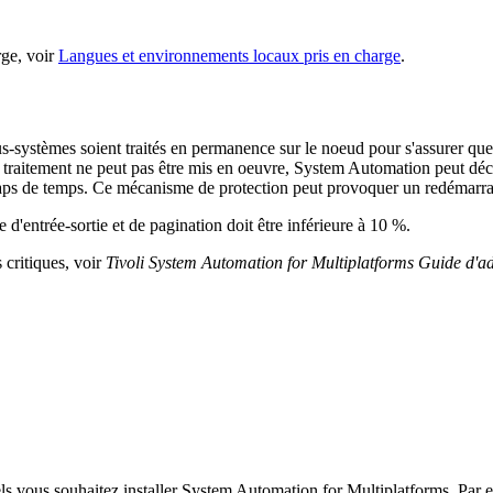
rge, voir
Langues et environnements locaux pris en charge
.
us-systèmes soient traités en permanence sur le noeud pour s'assurer que
e traitement ne peut pas être mis en oeuvre, System Automation peut déc
ps de temps. Ce mécanisme de protection peut provoquer un redémarrag
d'entrée-sortie et de pagination doit être inférieure à 10 %.
 critiques, voir
Tivoli System Automation for Multiplatforms Guide d'adm
ls vous souhaitez installer
System Automation for Multiplatforms
. Par 