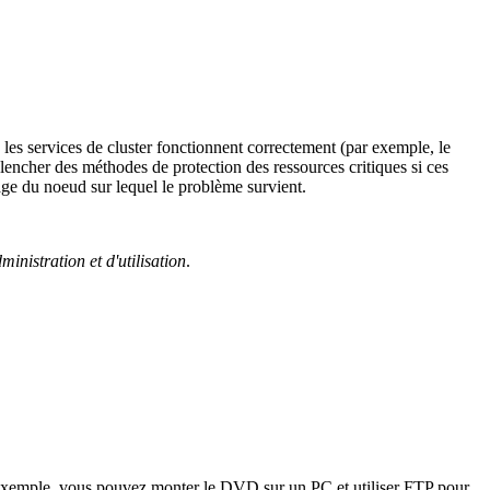
 les services de cluster fonctionnent correctement (par exemple, le
lencher des méthodes de protection des ressources critiques si ces
e du noeud sur lequel le problème survient.
inistration et d'utilisation
.
exemple, vous pouvez monter le DVD sur un PC et utiliser FTP pour