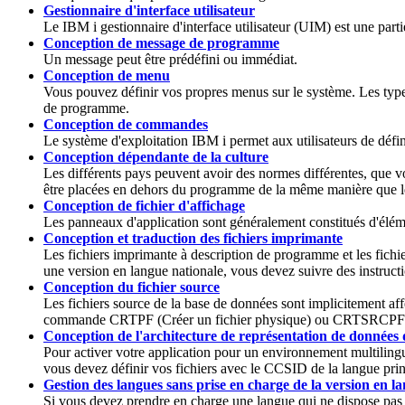
Gestionnaire d'interface utilisateur
Le
IBM i
gestionnaire d'interface utilisateur (UIM) est une par
Conception de message de programme
Un message peut être prédéfini ou immédiat.
Conception de menu
Vous pouvez définir vos propres menus sur le système. Les types 
de programme.
Conception de commandes
Le système d'exploitation
IBM i
permet aux utilisateurs de défi
Conception dépendante de la culture
Les différents pays peuvent avoir des normes différentes, que
être placées en dehors du programme de la même manière que les
Conception de fichier d'affichage
Les panneaux d'application sont généralement constitués d'élémen
Conception et traduction des fichiers imprimante
Les fichiers imprimante à description de programme et les fichi
une version en langue nationale, vous devez suivre des instructi
Conception du fichier source
Les fichiers source de la base de données sont implicitement aff
commande CRTPF (Créer un fichier physique) ou CRTSRCPF (C
Conception de l'architecture de représentation de données 
Pour activer votre application pour un environnement multiling
vous devez définir vos fichiers avec le CCSID de la langue prin
Gestion des langues sans prise en charge de la version en l
Si vous devez prendre en charge une langue qui ne dispose pas 