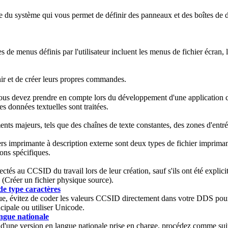
tie du système qui vous permet de définir des panneaux et des boîtes de 
de menus définis par l'utilisateur incluent les menus de fichier écran,
nir et de créer leurs propres commandes.
 vous devez prendre en compte lors du développement d'une application 
 données textuelles sont traitées.
ts majeurs, tels que des chaînes de texte constantes, des zones d'entrée
ers imprimante à description externe sont deux types de fichier imprima
ons spécifiques.
ectés au CCSID du travail lors de leur création, sauf s'ils ont été exp
réer un fichier physique source).
de type caractères
ue, évitez de coder les valeurs CCSID directement dans votre DDS pour 
cipale ou utiliser Unicode.
angue nationale
d'une version en langue nationale prise en charge, procédez comme sui