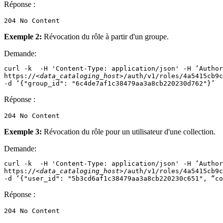
Réponse :
Exemple 2:
Révocation du rôle à partir d'un groupe.
Demande:
curl -k  -H 'Content-Type: application/json' -H ‘Author
https://
<data_cataloging_host>
/auth/v1/roles/4a5415cb9c
-d ‘{"group_id": "6c4de7af1c38479aa3a8cb220230d762"}’
Réponse :
Exemple 3:
Révocation du rôle pour un utilisateur d'une collection.
Demande:
curl -k  -H 'Content-Type: application/json' -H ‘Author
https://
<data_cataloging_host>
/auth/v1/roles/4a5415cb9c
-d ‘{"user_id": "5b3cd6af1c38479aa3a8cb220230c651", “co
Réponse :