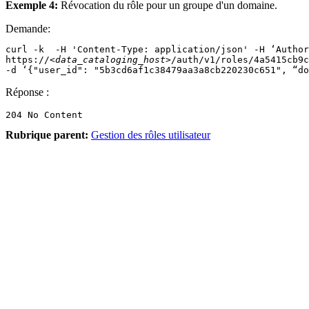
Exemple 4:
Révocation du rôle pour un groupe d'un domaine.
Demande:
curl -k  -H 'Content-Type: application/json' -H ‘Author
https://
<data_cataloging_host>
/auth/v1/roles/4a5415cb9c
-d ‘{"user_id": "5b3cd6af1c38479aa3a8cb220230c651", “do
Réponse :
Rubrique parent:
Gestion des rôles utilisateur