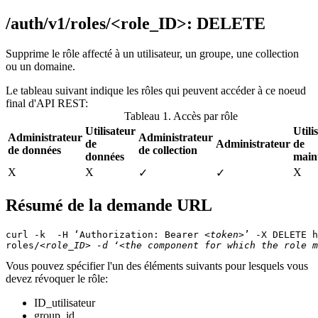
/auth/v1/roles/<role_ID>: DELETE
Supprime le rôle affecté à un utilisateur, un groupe, une collection
ou un domaine.
Le tableau suivant indique les rôles qui peuvent accéder à ce noeud
final d'API REST:
Tableau 1. Accès par rôle
Utilisateur
Utili
Administrateur
Administrateur
de
Administrateur
de
de données
de collection
données
main
Χ
Χ
Χ
✓
✓
Résumé de la demande URL
curl -k  -H ‘Authorization: Bearer 
<token>
’ -X DELETE h
roles/
<role_ID> -d ‘<the component for which the role m
Vous pouvez spécifier l'un des éléments suivants pour lesquels vous
devez révoquer le rôle:
ID_utilisateur
group_id