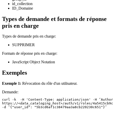
id_collection
ID_Domaine
Types de demande et formats de réponse
pris en charge
Types de demande pris en charge:
SUPPRIMER
Formats de réponse pris en charge:
JavaScript Object Notation
Exemples
Exemple 1:
Révocation du rôle d'un utilisateur.
Demande:
curl -k  -H 'Content-Type: application/json' -H ‘Author
https://
<data_cataloging_host>
/auth/v1/roles/4a5415cb9c
-d ‘{"user_id": "5b3cd6af1c38479aa3a8cb220230c651"}’