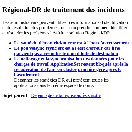
Régional-DR de traitement des incidents
Les administrateurs peuvent utiliser ces informations d'identification
et de résolution des problèmes pour comprendre comment identifier
et résoudre les problèmes liés à leur solution Regional-DR.
La santé du démon rbd-mirror est à l'état d'avertissement
Le pod volsync-rsync-src est à l'état d'erreur car il ne
parvient pas à résoudre le nom d'hôte de destination
Le nettoyage et la synchronisation des données pour les
charges de travail ApplicationSet restent bloqués après la
récupération de l'ancien cluster primaire géré après le
basculement
Dépanner les stratégies DR qui protègent toutes les
applications dans le même espace de noms.
Sujet parent :
Dépannage de la reprise après sinistre