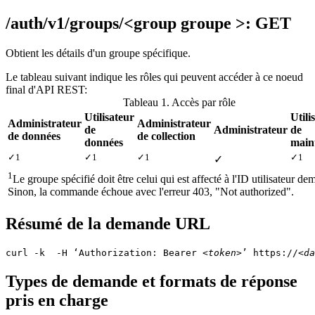
/auth/v1/groups/<group groupe >: GET
Obtient les détails d'un groupe spécifique.
Le tableau suivant indique les rôles qui peuvent accéder à ce noeud
final d'API REST:
Tableau 1. Accès par rôle
Utilisateur
Utili
Administrateur
Administrateur
de
Administrateur
de
de données
de collection
données
main
✓1
✓1
✓1
✓1
✓
1
Le groupe spécifié doit être celui qui est affecté à l'ID utilisateur d
Sinon, la commande échoue avec l'erreur 403, "Not authorized".
Résumé de la demande URL
curl -k  -H ‘Authorization: Bearer 
<token>
’ https://
<da
Types de demande et formats de réponse
pris en charge