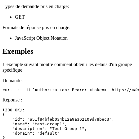
Types de demande pris en charge:
GET
Formats de réponse pris en charge:
JavaScript Object Notation
Exemples
L'exemple suivant montre comment obtenir les détails d'un groupe
spécifique.
Demande:
curl -k  -H ‘Authorization: Bearer <token>’ https://
<da
Réponse :
(200 OK): 

{ 

    "id": "a51f84bfeb034b12a9a362109d78bec3", 

    "name": "test-group1", 

    "description": "Test Group 1", 

    "domain": "default" 
