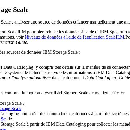
age Scale
 Scale
, analyser une source de données et lancer manuellement une ana
ation ScaleILM pour hiérarchiser les données à l'aide d'
IBM Spectrum ®
rmations, voir
Niveaux de données à l'aide de l'application ScaleILM
.
Po
stration Guide
.
 des sources de données
IBM Storage Scale
:
 Data Cataloging
, y compris des détails sur la manière de se connect
se le système de fichiers et renvoie les informations à
IBM Data Catalog
 pour l'analyse automatisée
dans le document
Data Cataloging: Guide 
vez comprendre pour analyser
IBM Storage Scale
de manière efficace.
orage Scale
.
orage Scale
Cataloging
pour créer des connexions de données à partir des systèmes 
 Sc
ale
Storage Scale
à partir de
IBM Data Cataloging
pour collecter les méta
ale