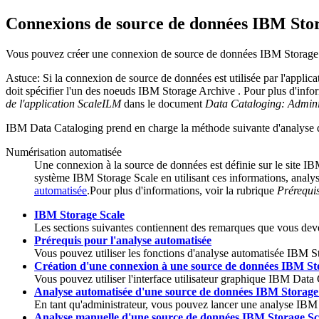
Connexions de source de données
IBM Stor
Vous pouvez créer une connexion de source de données
IBM Storage
Astuce:
Si la connexion de source de données est utilisée par l'applic
doit spécifier l'un des noeuds
IBM Storage Archive
.
Pour plus d'info
de l'application ScaleILM
dans le document
Data Cataloging: Admini
IBM Data Cataloging
prend en charge la méthode suivante d'analyse
Numérisation automatisée
Une connexion à la source de données est définie sur le site
IBM
système
IBM Storage Scale
en utilisant ces informations, analy
automatisée
.
Pour plus d'informations, voir la rubrique
Prérequis
IBM Storage Scale
Les sections suivantes contiennent des remarques que vous de
Prérequis pour l'analyse automatisée
Vous pouvez utiliser les fonctions d'analyse automatisée
IBM St
Création d'une connexion à une source de données IBM St
Vous pouvez utiliser l'interface utilisateur graphique
IBM Data 
Analyse automatisée d'une source de données IBM Storage
En tant qu'administrateur, vous pouvez lancer une analyse
IBM 
Analyse manuelle d'une source de données IBM Storage Sc