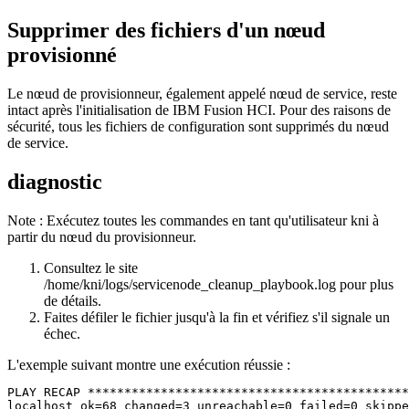
Supprimer des fichiers d'un nœud
provisionné
Le nœud de provisionneur, également appelé nœud de service, reste
intact après l'initialisation de
IBM Fusion HCI
. Pour des raisons de
sécurité, tous les fichiers de configuration sont supprimés du nœud
de service.
diagnostic
Note :
Exécutez toutes les commandes en tant qu'utilisateur kni à
partir du nœud du provisionneur.
Consultez le site
/home/kni/logs/servicenode_cleanup_playbook.log
pour plus
de détails.
Faites défiler le fichier jusqu'à la fin et vérifiez s'il signale un
échec.
L'exemple suivant montre une exécution réussie :
PLAY RECAP ********************************************
localhost ok=68 changed=3 unreachable=0 failed=0 skippe