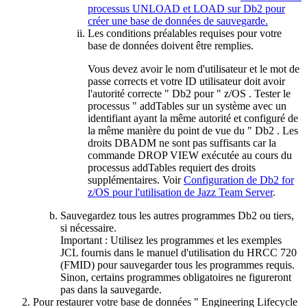
processus UNLOAD et LOAD sur Db2 pour
créer une base de données de sauvegarde.
Les conditions préalables requises pour votre
base de données doivent être remplies.
Vous devez avoir le nom d'utilisateur et le mot de
passe corrects et votre ID utilisateur doit avoir
l'autorité correcte "
Db2
pour "
z/OS
. Tester le
processus "
addTables
sur un système avec un
identifiant ayant la même autorité et configuré de
la même manière du point de vue du "
Db2
. Les
droits DBADM ne sont pas suffisants car la
commande
DROP VIEW
exécutée au cours du
processus
addTables
requiert des droits
supplémentaires. Voir
Configuration de Db2 for
z/OS pour l'utilisation de Jazz Team Server
.
Sauvegardez tous les autres programmes
Db2 ou
tiers,
si nécessaire.
Important :
Utilisez les programmes et les exemples
JCL fournis dans le manuel d'utilisation du
HRCC
720
(FMID) pour sauvegarder tous les programmes requis.
Sinon, certains programmes obligatoires ne figureront
pas dans la sauvegarde.
Pour restaurer votre base de données "
Engineering Lifecycle