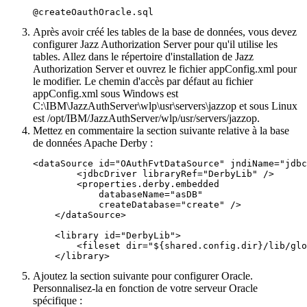
@createOauthOracle.sql
Après avoir créé les tables de la base de données, vous devez
configurer
Jazz Authorization Server
pour qu'il utilise les
tables. Allez dans le répertoire d'installation de
Jazz
Authorization Server
et ouvrez le fichier
appConfig.xml
pour
le modifier. Le chemin d'accès par défaut au fichier
appConfig.xml
sous Windows est
C:\IBM\JazzAuthServer\wlp\usr\servers\jazzop
et sous Linux
est
/opt/IBM/JazzAuthServer/wlp/usr/servers/jazzop
.
Mettez en commentaire la section suivante relative à la base
de données Apache Derby :
<dataSource id="OAuthFvtDataSource" jndiName="jdbc
        <jdbcDriver libraryRef="DerbyLib" />

        <properties.derby.embedded

            databaseName="asDB"

            createDatabase="create" />

    </dataSource>

    <library id="DerbyLib">

        <fileset dir="${shared.config.dir}/lib/glo
    </library>
Ajoutez la section suivante pour configurer Oracle.
Personnalisez-la en fonction de votre serveur Oracle
spécifique :