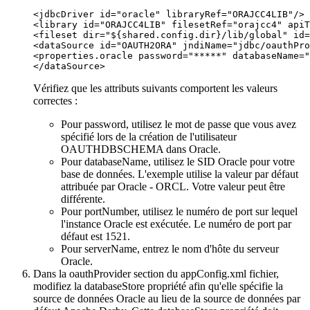
<jdbcDriver id="oracle" libraryRef="ORAJCC4LIB"/>

<library id="ORAJCC4LIB" filesetRef="orajcc4" apiT
<fileset dir="${shared.config.dir}/lib/global" id=
<dataSource id="OAUTH2ORA" jndiName="jdbc/oauthPro
<properties.oracle password="*****" databaseName="
</dataSource>
Vérifiez que les attributs suivants comportent les valeurs
correctes :
Pour
password
, utilisez le mot de passe que vous avez
spécifié lors de la création de l'utilisateur
OAUTHDBSCHEMA
dans Oracle.
Pour
databaseName
, utilisez le SID Oracle pour votre
base de données. L'exemple utilise la valeur par défaut
attribuée par Oracle -
ORCL
. Votre valeur peut être
différente.
Pour
portNumber
, utilisez le numéro de port sur lequel
l'instance Oracle est exécutée. Le numéro de port par
défaut est 1521.
Pour
serverName
, entrez le nom d'hôte du serveur
Oracle.
Dans la
oauthProvider
section du
appConfig.xml
fichier,
modifiez la
databaseStore
propriété afin qu'elle spécifie la
source de données Oracle
au lieu de la source de données par