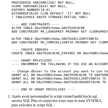
PROVIDERID VARCHAR(256) NOT NULL,

SCOPE VARCHAR(1024) NOT NULL,

EXPIRES NUMBER(19,0),

EXTENDEDFIELDS CLOB DEFAULT '{}' NOT NULL

) TABLESPACE OAUTH STORAGE(INITIAL 50K);

---- ADD CONSTRAINTS ----

ALTER TABLE OAuthDBSchema.OAUTH20CACHE 

ADD CONSTRAINT PK_LOOKUPKEY PRIMARY KEY (LOOKUPKEY
ALTER TABLE OAuthDBSchema.OAUTH20CLIENTCONFIG 

ADD CONSTRAINT PK_COMPIDCLIENTID PRIMARY KEY (COMP
---- CREATE INDEXES ----

CREATE INDEX OAUTH20CACHE_EXPIRES ON OAuthDBSchema
---- GRANT PRIVILEGES ----

---- UNCOMMENT THE FOLLOWING IF YOU USE AN ACCOUNT
-- Change dbuser to the account you want to use to
GRANT ALL ON OAuthDBSchema.OAUTH20CACHE TO OAUTHDB
GRANT ALL ON OAuthDBSchema.OAUTH20CLIENTCONFIG TO 
GRANT ALL ON OAuthDBSchema.OAUTH20CONSENTCACHE TO 
---- END OF GRANT PRIVILIGES ----
Après avoir personnalisé le script
createOauthOracle.sql
,
ouvrez SQL Plus et connectez-vous sous le nom
SYSDBA
,
puis exécutez le script SQL :