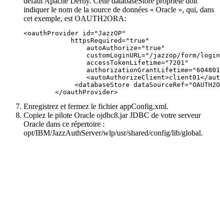
défaut Apache Derby
. Cette
databaseStore
propriété doit
indiquer le nom de la source de données « Oracle », qui, dans
cet exemple, est
OAUTH2ORA
:
<oauthProvider id="JazzOP"

	    httpsRequired="true"

		autoAuthorize="true"

		customLoginURL="/jazzop/form/login" 

		accessTokenLifetime="7201" 

		authorizationGrantLifetime="604801">

		<autoAuthorizeClient>client01</autoAuthorizeClient>

  	     <databaseStore dataSourceRef="OAUTH2ORA" /> 

	</oauthProvider>
Enregistrez et fermez le fichier
appConfig.xml
.
Copiez le pilote Oracle
ojdbc8.jar
JDBC de votre serveur
Oracle dans ce répertoire :
opt/IBM/JazzAuthServer/wlp/usr/shared/config/lib/global
.