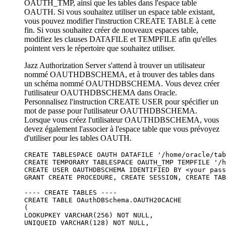
OAUTH_TMP
, ainsi que les tables dans l'espace table
OAUTH
. Si vous souhaitez utiliser un espace table existant,
vous pouvez modifier l'instruction
CREATE TABLE
à cette
fin. Si vous souhaitez créer de nouveaux espaces table,
modifiez les clauses
DATAFILE
et
TEMPFILE
afin qu'elles
pointent vers le répertoire que souhaitez utiliser.
Jazz Authorization Server
s'attend à trouver un utilisateur
nommé
OAUTHDBSCHEMA
, et à trouver des tables dans
un schéma nommé
OAUTHDBSCHEMA
. Vous devez créer
l'utilisateur
OAUTHDBSCHEMA
dans Oracle.
Personnalisez l'instruction
CREATE USER
pour spécifier un
mot de passe pour l'utilisateur
OAUTHDBSCHEMA
.
Lorsque vous créez l'utilisateur
OAUTHDBSCHEMA
, vous
devez également l'associer à l'espace table que vous prévoyez
d'utiliser pour les tables
OAUTH
.
CREATE TABLESPACE OAUTH DATAFILE '/home/oracle/tab
CREATE TEMPORARY TABLESPACE OAUTH_TMP TEMPFILE '/h
CREATE USER OAUTHDBSCHEMA IDENTIFIED BY <your pass
GRANT CREATE PROCEDURE, CREATE SESSION, CREATE TAB
---- CREATE TABLES ----

CREATE TABLE OAuthDBSchema.OAUTH20CACHE 

(

LOOKUPKEY VARCHAR(256) NOT NULL,

UNIQUEID VARCHAR(128) NOT NULL,
