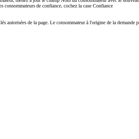
ommateur, mettez à jour le champ
Nom du consommateur
avec le nouveau
tres consommateurs de confiance, cochez la case
Confiance
lés autorisées
de la page. Le consommateur à l'origine de la demande peu