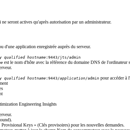
 seront actives qu'après autorisation par un administrateur.
u d'une application enregistrée auprès du serveur.
y qualified hostname
:9443/jts/admin
est le nom d'hôte avec la référence du domaine DNS de l'ordinateur s
me
erveur
.
pour accéder à l'
y qualified hostname
:9443/
application
/admin
ment
es
nt
mization Engineering Insights
erveur
.
bound)
.
«
Provisional Keys
» (Clés provisoires) pour les nouvelles demandes.