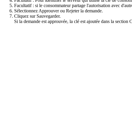
Facultatif :
Pour identifier le serveur qui utilise la clé de cons
Facultatif :
si le consommateur partage l'autorisation avec d'au
Sélectionnez
Approuver
ou
Rejeter
la demande.
Cliquez sur
Sauvegarder
.
Si la demande est approuvée, la clé est ajoutée dans la section
C