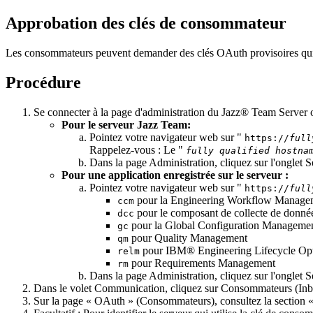
Approbation des clés de consommateur
Les consommateurs peuvent demander des clés OAuth provisoires qui ne
Procédure
Se connecter à la page d'
administration
du
Jazz® Team Server
o
Pour le
serveur Jazz Team
:
Pointez votre navigateur web sur "
https://
full
Rappelez-vous :
Le "
fully qualified hostna
Dans la page
Administration
, cliquez sur l'onglet
S
Pour une application enregistrée sur le serveur :
Pointez votre navigateur web sur "
https://
full
pour la
Engineering Workflow Manage
ccm
pour le
composant de collecte de donné
dcc
pour la
Global Configuration Manageme
gc
pour Quality Management
qm
pour
IBM® Engineering Lifecycle Opti
relm
pour Requirements Management
rm
Dans la page
Administration
, cliquez sur l'onglet
S
Dans le volet
Communication
, cliquez sur
Consommateurs (In
Sur la page «
OAuth » (Consommateurs)
, consultez la section 