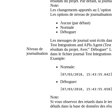
résultats du projet. Par défaut, la jour
Note:
Les changements apportés au
L’option
Les options de niveau de journalisation 
Aucun (par défaut)
Normale
Déboguer
Les messages de journal sont écrits dan
Test Integrations and APIs Agent
(
Test
Niveau de
résultats du projet. Avec
Déboguer
Lo
journalisation
dans le fichier journal
Test Integration
Example:
Normale:
[07/03/2018, 15:43:55.642
Déboguer:
[07/03/2018, 15:43:55.658
Note:
Si vous observez des retards dans le tem
détails dans la base de données des résu