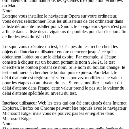
ordinateurs fonctionnant sous les systèmes d'exploitation Windows
ou Mac.
Note:
Lorsque vous installez le navigateur Opera sur votre ordinateur,
vous devez sélectionner
Tous les utilisateurs de cet ordinateur
dans
la liste déroulante
Installer pour
. Sinon, le navigateur Opera n'est pas
affiché dans la liste des navigateurs disponibles pour la sélection afin
de lire les tests du Web UI.
Lorsque vous exécutez un test, les étapes du test recherchent les
objets de l'interface utilisateur encore et encore jusqu'à ce qu'ils
obtiennent l'objet ou que le délai expire. Par exemple, si l'étape
consiste à cliquer sur un bouton portant le nom
, le test
Submit
cherchera le bouton portant ce nom. Si le nom du bouton change, le
test continuera à chercher le bouton puis expirera. Par défaut, le
délai d'attente est réglé sur
. Vous pouvez modifier cette valeur
10s
pour les étapes ou au niveau du test. Si vous modifiez la valeur du
délai d'attente dans l'étape, cette valeur prend le pas sur la valeur du
délai d'attente spécifiée au niveau du test.
Interface utilisateur Web
les tests qui ont été enregistrés dans Internet
Explorer, Firefox ou Chrome peuvent être rejoués avec le navigateur
Microsoft Edge, mais vous ne pouvez pas les enregistrer dans
Microsoft Edge.
Note:
Si un test comprend une action pour ouvrir une nouvelle fenêtre de