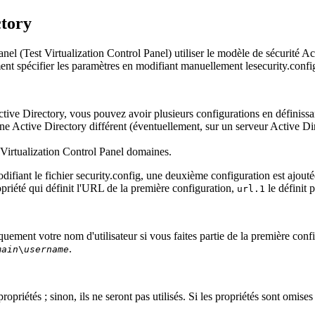
ctory
anel
(
Test Virtualization Control Panel
)
utiliser le modèle de sécurité Ac
ent spécifier les paramètres en modifiant manuellement le
security.confi
ctive Directory, vous pouvez avoir plusieurs configurations en définissa
e Active Directory différent (éventuellement, sur un serveur Active Dir
 Virtualization Control Panel
domaines.
ifiant le fichier
security.config
, une deuxième configuration est ajout
opriété qui définit l'URL de la première configuration,
le définit 
url.1
iquement votre nom d'utilisateur si vous faites partie de la première con
.
main
\
username
opriétés ; sinon, ils ne seront pas utilisés. Si les propriétés sont omise