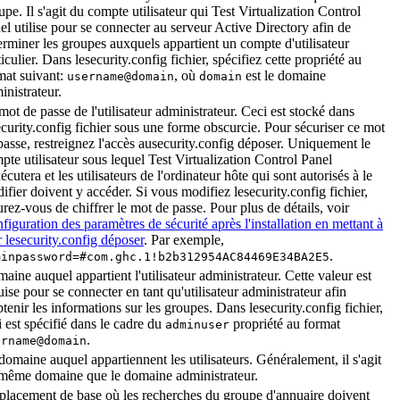
upe. Il s'agit du compte utilisateur qui
Test Virtualization Control
el
utilise pour se connecter au serveur Active Directory afin de
erminer les groupes auxquels appartient un compte d'utilisateur
ticulier. Dans le
security.config
fichier, spécifiez cette propriété au
mat suivant:
, où
est le domaine
username@domain
domain
inistrateur.
mot de passe de l'utilisateur administrateur. Ceci est stocké dans
ecurity.config
fichier sous une forme obscurcie. Pour sécuriser ce mot
passe, restreignez l'accès au
security.config
déposer. Uniquement le
pte utilisateur sous lequel
Test Virtualization Control Panel
xécutera et les utilisateurs de l'ordinateur hôte qui sont autorisés à le
ifier doivent y accéder. Si vous modifiez le
security.config
fichier,
urez-vous de chiffrer le mot de passe. Pour plus de détails, voir
figuration des paramètres de sécurité après l'installation en mettant à
r lesecurity.config déposer
. Par exemple,
.
minpassword=#com.ghc.1!b2b312954AC84469E34BA2E5
aine auquel appartient l'utilisateur administrateur. Cette valeur est
uise pour se connecter en tant qu'utilisateur administrateur afin
btenir les informations sur les groupes. Dans le
security.config
fichier,
i est spécifié dans le cadre du
propriété au format
adminuser
.
ername@domain
domaine auquel appartiennent les utilisateurs. Généralement, il s'agit
même domaine que le domaine administrateur.
lacement de base où les recherches du groupe d'annuaire doivent