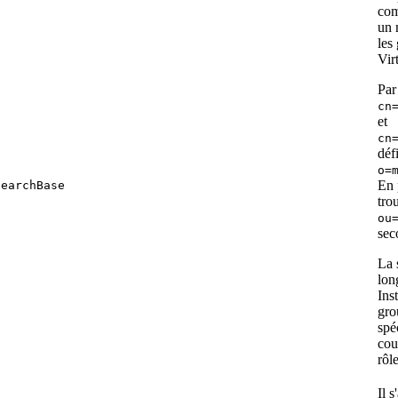
com
un 
les
Vir
Par
cn
et
cn
déf
o=
En 
searchBase
tro
ou
sec
La 
lon
Ins
gro
spé
cou
rôle
Il 