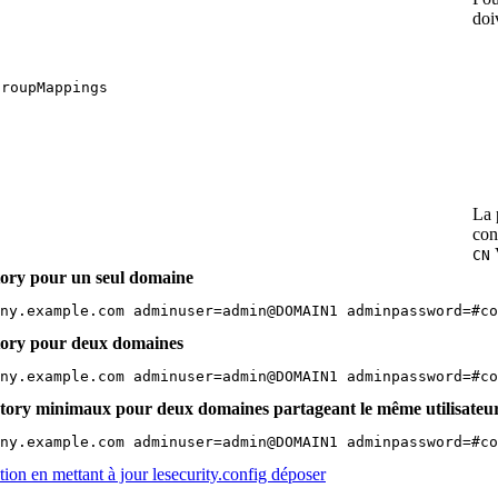
doi
groupMappings
La 
con
V
CN
ctory pour un seul domaine
ny.example.com adminuser=admin@DOMAIN1 adminpassword=#co
ctory pour deux domaines
ny.example.com adminuser=admin@DOMAIN1 adminpassword=#c
ectory minimaux pour deux domaines partageant le même utilisateu
ny.example.com adminuser=admin@DOMAIN1 adminpassword=#co
tion en mettant à jour lesecurity.config déposer