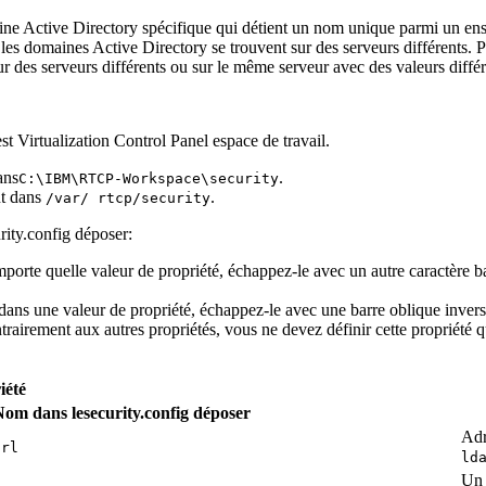
ine Active Directory spécifique qui détient un nom unique parmi un en
 les domaines Active Directory se trouvent sur des serveurs différents
r des serveurs différents ou sur le même serveur avec des valeurs différe
st Virtualization Control Panel
espace de travail.
ans
.
C:\IBM\
RTCP-Workspace
\security
nt dans
.
/var/
rtcp
/security
rity.config
déposer:
importe quelle valeur de propriété, échappez-le avec un autre caractère b
é dans une valeur de propriété, échappez-le avec une barre oblique invers
trairement aux autres propriétés, vous ne devez définir cette propriété 
iété
Nom dans le
security.config
déposer
Adr
url
ld
Un 