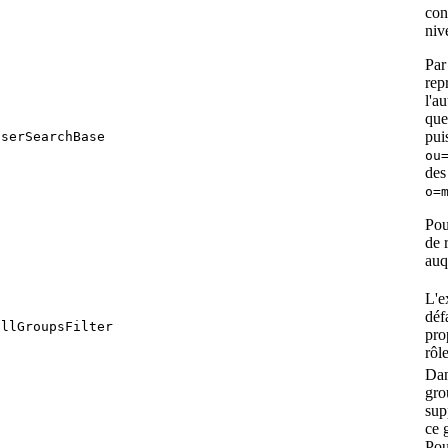
con
niv
Par
rep
l'a
que
pui
userSearchBase
ou
des
o=
Pou
de 
auq
L'e
déf
allGroupsFilter
pro
rôl
Dan
gro
sup
ce 
Pou