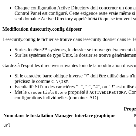
Chaque configuration Active Directory doit concerner un doma
Control Panel
est configuré. Cette exigence reste vraie même si
seul domaine Active Directory appelé
qui se trouvent su
DOMAIN
Modification du
security.config
déposer
Le
security.config
le fichier se trouve dans le
security
dossier dans le
Te
Surles fenêtres™ systèmes, le dossier se trouve généralement d
Sur les systèmes de type Unix, le dossier se trouve généraleme
Gardez à l'esprit les directives suivantes lors de la modification du
secu
Si le caractère barre oblique inverse
\
doit être utilisé dans n'
précisez-le comme
.
C:\\IBM
Facultatif: Si l'un des caractères
=
,
:
,
#
, ou
!
est utilis
Met le
propriété à
. Con
credentialsStore
ACTIVEDIRECTORY
configurations individuelles (domaines AD).
Propr
Nom dans le
Installation Manager
Interface graphique
url