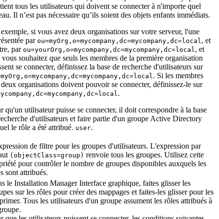
tient tous les utilisateurs qui doivent se connecter à n'importe quel
eau. Il n’est pas nécessaire qu’ils soient des objets enfants immédiats.
 exemple, si vous avez deux organisations sur votre serveur, l'une
résentée par
, et
ou=myOrg,o=mycompany,dc=mycompany,dc=local
utre, par
, et
ou=yourOrg,o=mycompany,dc=mycompany,dc=local
 vous souhaitez que seuls les membres de la première organisation
ssent se connecter, définissez la base de recherche d'utilisateurs sur
. Si les membres
=myOrg,o=mycompany,dc=mycompany,dc=local
 deux organisations doivent pouvoir se connecter, définissez-le sur
.
mycompany,dc=mycompany,dc=local
r qu'un utilisateur puisse se connecter, il doit correspondre à la base
recherche d'utilisateurs et faire partie d'un groupe Active Directory
uel le rôle a été attribué.
.
user
xpression de filtre pour les groupes d'utilisateurs. L'expression par
aut
renvoie tous les groupes. Utilisez cette
(objectClass=group)
priété pour contrôler le nombre de groupes disponibles auxquels les
es sont attribués.
s le
Installation Manager
Interface graphique, faites glisser les
upes sur les rôles pour créer des mappages et faites-les glisser pour les
primer. Tous les utilisateurs d'un groupe assument les rôles attribués à
groupe.
r que les utilisateurs puissent se connecter, les conditions suivantes