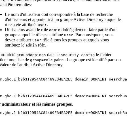
vent être remplies:
Le nom d'utilisateur doit correspondre à la base de recherche
d'utilisateurs et appartenir à un groupe Active Directory auquel le
rôle a été attribué.
.
user
Utilisateurs ayant le rôle
doit également faire partie d'un
admin
groupe auquel le rôle est attribué
. Par conséquent, vous
user
devez attribuer
rôle à tous les groupes auxquels vous
user
attribuez le
rôle.
admin
propriété
dans le
le fichier
groupMappings
security.config
tient une liste de
paires. Le groupe est identifié par son
group=role
aleur de l'attribut Active Directory.
m.ghc.1!b2b312954AC84469E34BA2E5 domain=DOMAIN1 searchBa
om.ghc.1!b2b312954AC84469E34BA2E5 domain=DOMAIN1 searchBa
r administrateur et les mêmes groupes.
m.ghc.1!b2b312954AC84469E34BA2E5 domain=DOMAIN1 searchBa