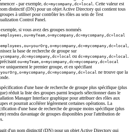
mencer - par exemple,
. Cette valeur est
dc=mycompany,dc=local
nom distinctif (DN) pour un objet Active Directory qui contient tous
 groupes à utiliser pour contrôler les rôles au sein de
Test
tualization Control Panel
.
 exemple, si vous avez des groupes nommés
=employees,ou=myTeam,o=mycompany,dc=mycompany,dc=local
,
=employees,ou=yourOrg,o=mycompany,dc=mycompany,dc=local
inissez la base de recherche de groupe sur
ou
.
mycompany,dc=mycompany,dc=local
dc=mycompany,dc=local
précisant
ou=myTeam,o=mycompany,dc=mycompany,dc=local
uve uniquement le premier groupe, et en spécifiant
ne trouve que la
=yourOrg,o=mycompany,dc=mycompany,dc=local
onde.
spécification d'une base de recherche de groupe plus spécifique (plus
gue) réduit la liste des groupes parmi lesquels sélectionner dans le
tallation Manager
Interface graphique pour attribuer des rôles aux
upes et pourrait accélérer légèrement certaines opérations. La
cification d'une base de recherche de groupe moins spécifique (plus
rte) rendra davantage de groupes disponibles pour l'attribution de
s.
s'agit d'un nom distinctif (DN) pour un objet Active Directory qui