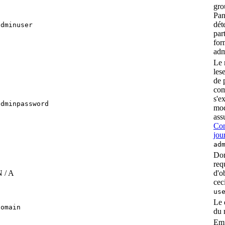
gro
Pan
dét
adminuser
par
for
adm
Le 
le
s
de 
com
s'e
adminpassword
mod
ass
Con
jou
ad
Dom
req
 / A
d'o
cec
us
Le 
domain
du 
Emp