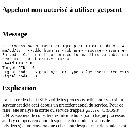
Appelant non autorisé à utiliser getpsent
Message
ck_process_owner <userid> <groupid> <uid> <gid> 8 8 4

mm/dd/yy   yy.ddd h.mm.ss <jobname> <source> <sysname> 
Failed - Caller not authorized to use this callable ser
Real Uid : 0 Effective UID: 0 

Saved UID : 0

Target PID : 0

Signal code : Signal n/a for type 3 (getpsent) requests

Signal code : 0
Explication
La passerelle client ISPF vérifie les processus actifs pour voir si un
serveur est déjà actif depuis un précédent appel du service. Pour ce
faire, elle analyse la sortie du service d'appels
. z/OS®
getpsent
UNIX essaiera de collecter des informations pour chaque processus
actif (y compris ceux pour lesquels le demandeur n'a pas de
privilèges) et ne renverra que celles pour lesquelles le demandeur est