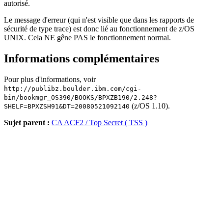
autorisé.
Le message d'erreur (qui n'est visible que dans les rapports de
sécurité de type trace) est donc lié au fonctionnement de z/OS
UNIX. Cela NE gêne PAS le fonctionnement normal.
Informations complémentaires
Pour plus d'informations, voir
http://publibz.boulder.ibm.com/cgi-
bin/bookmgr_OS390/BOOKS/BPXZB190/2.248?
(z/OS 1.10).
SHELF=BPXZSH91&DT=20080521092140
Sujet parent :
CA ACF2 / Top Secret ( TSS )