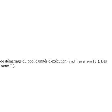
s de démarrage du pool d'unités d'exécution (
). Les
cmd=java env[]
).
 senv[]