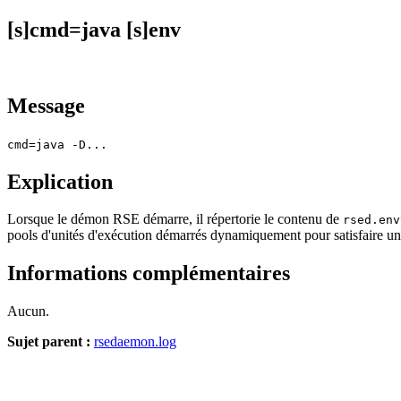
[s]cmd=java [s]env
Message
cmd=java -D...
Explication
Lorsque le démon RSE démarre, il répertorie le contenu de
rsed.env
pools d'unités d'exécution démarrés dynamiquement pour satisfaire u
Informations complémentaires
Aucun.
Sujet parent :
rsedaemon.log