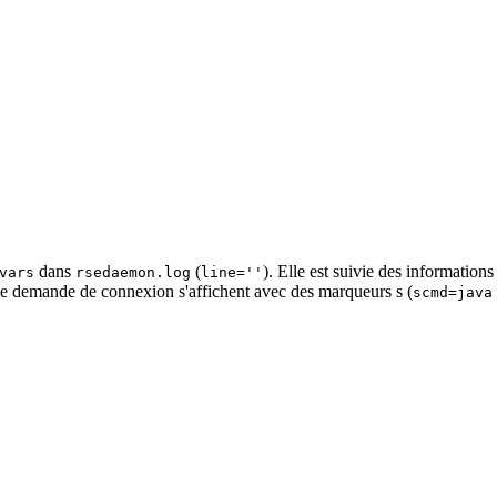
dans
(
). Elle est suivie des information
vars
rsedaemon.log
line=''
ne demande de connexion s'affichent avec des marqueurs s (
scmd=java