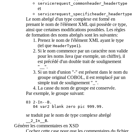
servicerequest_commonheader_headertype
et
servicerequest_specificheader_headertype
Le nom abrégé d'un type complexe est formé en
prenant le nom de l'élément XML qui possède ce type,
ainsi que certaines modifications possibles. Les règles
de formation des noms abrégés sont les suivantes:
Prenez le nom de l'élément XML ayant le type
(tel que
).
HeaderType1
Si le nom commence par un caractère non valide
pour les noms Java (par exemple, un chiffre), il
est précédé d'un double trait de soulignement
"__".
Si un trait d'union "-" est présent dans le nom du
groupe original COBOL, il est remplacé par un
simple trait de soulignement "_".
La casse du nom de groupe est conservée.
Par exemple, le groupe suivant:
03 2-In--B.

   04 var2 blank zero pic 999.99.
se traduit par le nom de type complexe abrégé
.
__2_In__B
Générer les commentaires en XSD
Cochez cette case pour que les commentaires du fichier