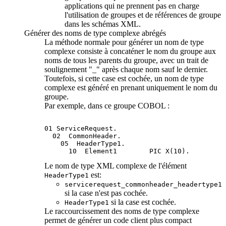
applications qui ne prennent pas en charge
l'utilisation de groupes et de références de groupe
dans les schémas XML.
Générer des noms de type complexe abrégés
La méthode normale pour générer un nom de type
complexe consiste à concaténer le nom du groupe aux
noms de tous les parents du groupe, avec un trait de
soulignement "_" après chaque nom sauf le dernier.
Toutefois, si cette case est cochée, un nom de type
complexe est généré en prenant uniquement le nom du
groupe.
Par exemple, dans ce groupe COBOL :
01 ServiceRequest.

  02  CommonHeader.

    05  HeaderType1.

Le nom de type XML complexe de l'élément
est:
HeaderType1
servicerequest_commonheader_headertype1
si la case n'est pas cochée.
si la case est cochée.
HeaderType1
Le raccourcissement des noms de type complexe
permet de générer un code client plus compact