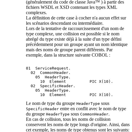
(généralement du code de classe Java™ ) à partir des
fichiers WSDL et XSD contenant les types XML
complexes.
La définition de cette case à cocher n'a aucun effet sur
les scénarios descendant ou intermédiaire.
Lors de la tentative de raccourcissement d'un nom de
type complexe, une collision est possible si le nom
abrégé du type existe déjà à la suite d'un type défini
précédemment pour un groupe ayant un nom identique
mais des noms de groupe parent différents. Par
exemple, dans la structure suivante COBOL :
01  ServiceRequest.

  02  CommonHeader.

    05  HeaderType.

      10  Element          PIC X(10).

  02  SpecificHeader.

    05  HeaderType.

Le nom de type du groupe
sous
HeaderType
entre en conflit avec le nom de type
SpecificHeader
du groupe
sous
.
HeaderType
CommonHeader
En cas de collision, tous les noms de collision
conservent les noms de type longs d'origine. Ainsi,
dans
cet exemple,
les noms de type obtenus sont les suivants: