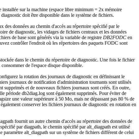
que installée sur la machine (espace libre minimum = 2x mémoire
gnostic doit être disponible dans le système de fichiers.
 des données au chemin d'accès au répertoire spécifié par le
oire de diagnostic, les vidages de fichiers centraux et les données
hiers de base sont générés via la variable de registre
DB2FODC
en
vez contrôler l'endroit où les répertoires des paquets FODC sont
 stockée dans le chemin du répertoire de diagnostic. Une fois le fichier
 à consommer de l'espace disque disponible.
figurez la rotation des journaux de diagnostic en définissant le
hiers journaux de notification d'administration tournants sont utilisés
sont supprimés et de nouveaux fichiers journaux sont créés. En outre,
elle période
db2diag.log
sont également supprimés. Pour éviter de
agsize
une valeur supérieure à 50 Mo, mais ne dépassant pas 80 % de
également conserver les fichiers journaux de diagnostic en rotation en
iagpath
fournit un autre chemin d'accès au répertoire des données de
 spécifié par
diagpath
, le chemin spécifié par
alt_diagpath
est utilisé
 le paramètre
alt_diagpath
sur un système de fichiers différent de celui