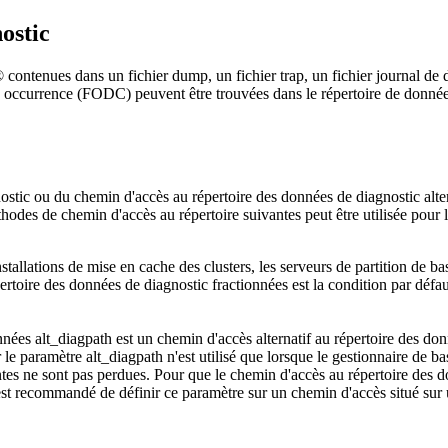
ostic
®
contenues dans un fichier dump, un fichier trap, un fichier journal de d
re occurrence (FODC) peuvent être trouvées dans le répertoire de donnée
stic ou du chemin d'accès au répertoire des données de diagnostic alter
thodes de chemin d'accès au répertoire suivantes peut être utilisée pour 
nstallations de mise en cache des clusters
, les serveurs de partition de b
rtoire des données de diagnostic fractionnées est la condition par défaut
onnées
alt_diagpath
est un chemin d'accès alternatif au répertoire des do
r le paramètre
alt_diagpath
n'est utilisé que lorsque le gestionnaire de b
tes ne sont pas perdues. Pour que le chemin d'accès au répertoire des d
l est recommandé de définir ce paramètre sur un chemin d'accès situé sur 