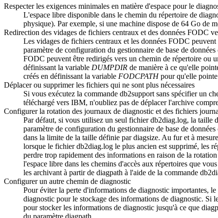
Respecter les exigences minimales en matière d'espace pour le diagnos
L'espace libre disponible dans le chemin du répertoire de diagn
physique). Par exemple, si une machine dispose de 64 Go de mé
Redirection des vidages de fichiers centraux et des données FODC ver
Les vidages de fichiers centraux et les données FODC peuvent 
paramètre de configuration du gestionnaire de base de données
FODC peuvent être redirigés vers un chemin de répertoire ou un s
définissant la variable
DUMPDIR
de manière à ce qu'elle point
créés en définissant la variable
FODCPATH
pour qu'elle pointe
Déplacer ou supprimer les fichiers qui ne sont plus nécessaires
Si vous exécutez la commande db2support sans spécifier un che
téléchargé vers IBM, n'oubliez pas de déplacer l'archive compre
Configurer la rotation des journaux de diagnostic et des fichiers journ
Par défaut, si vous utilisez un seul fichier
db2diag.log
, la taille
paramètre de configuration du gestionnaire de base de données
dans la limite de la taille définie par
diagsize
. Au fur et à mesure
lorsque le fichier
db2diag.log
le plus ancien est supprimé, les ré
perdre trop rapidement des informations en raison de la rotation
l'espace libre dans les chemins d'accès aux répertoires que vous
les archivant à partir de
diagpath
à l'aide de la commande
db2di
Configurer un autre chemin de diagnostic
Pour éviter la perte d'informations de diagnostic importantes, 
diagnostic pour le stockage des informations de diagnostic. Si l
pour stocker les informations de diagnostic jusqu'à ce que
diagp
du paramètre
diagpath
.