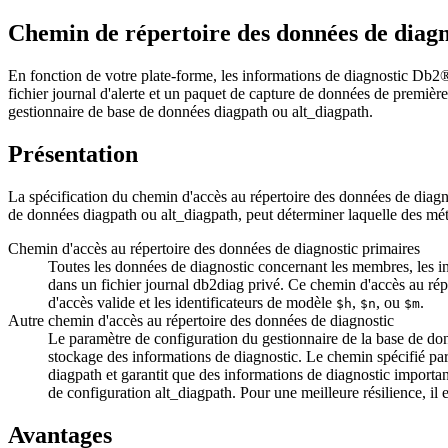
Chemin de répertoire des données de diagn
En fonction de votre plate-forme, les informations de diagnostic
Db2
fichier journal d'alerte et un paquet de capture de données de premiè
gestionnaire de base de données
diagpath
ou
alt_diagpath
.
Présentation
La spécification du chemin d'accès au répertoire des données de diagno
de données
diagpath
ou
alt_diagpath
, peut déterminer laquelle des mé
Chemin d'accès au répertoire des données de diagnostic primaires
Toutes les données de diagnostic concernant les
membres
, les
i
dans un fichier journal db2diag privé. Ce chemin d'accès au répe
d'accès valide et les identificateurs de modèle
,
, ou
.
$h
$n
$m
Autre chemin d'accès au répertoire des données de diagnostic
Le paramètre de configuration du gestionnaire de la base de d
stockage des informations de diagnostic. Le chemin spécifié pa
diagpath
et garantit que des informations de diagnostic importan
de configuration
alt_diagpath
. Pour une meilleure résilience, i
Avantages