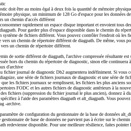
tic
ostic doit être au moins égal à deux fois la quantité de mémoire physi
moire physique, un minimum de 128 Go d'espace pour les données de dia
s un chemin d'accès différent
consommer rapidement un espace disque important et envoient tous deux
diagpath
. Pour garder plus d'espace disponible dans le chemin du répert
ystème de fichiers différent. Vous pouvez contrôler l'endroit où les fic
e vers un chemin de répertoire différent de
diagpath
. De même, vous pou
 vers un chemin de répertoire différent.
min de sortie différent de
diagpath
, l'archive compressée résultante est
ssée hors du chemin du répertoire de diagnostic, sinon elle continuera
aux d'archive
 du fichier journal de diagnostic
Db2
augmentera indéfiniment. Si vous con
diagsize
, une série de fichiers journaux de diagnostic et une série de fic
 que les fichiers journaux se remplissent, les fichiers les plus anciens 
pertoires FODC et les autres fichiers de diagnostic antérieurs à la nouv
 des fichiers (suppression du fichier journal le plus ancien), donnez à
di
 spécifiez à l'aide des paramètres
diagpath
et
alt_diagpath
. Vous pouvez 
ag -archive
.
le paramètre de configuration du gestionnaire de la base de données
alt_d
e gestionnaire de base de données ne parvient pas à écrire sur le chemin
ath
redevienne disponible. Pour une meilleure résilience, faites pointer