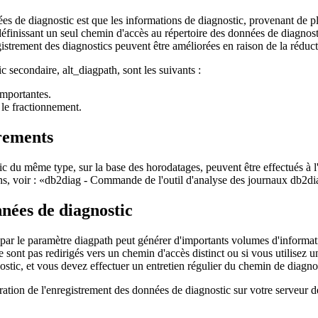
es de diagnostic est que les informations de diagnostic, provenant de pl
finissant un seul chemin d'accès au répertoire des données de diagnostic
strement des diagnostics peuvent être améliorées en raison de la réducti
ic secondaire,
alt_diagpath
, sont les suivants :
importantes.
 le fractionnement.
trements
ostic du même type, sur la base des horodatages, peuvent être effectués 
s, voir :
db2diag - Commande de l'outil d'analyse des journaux db2di
nées de diagnostic
 par le paramètre
diagpath
peut générer d'importants volumes d'informatio
nt pas redirigés vers un chemin d'accès distinct ou si vous utilisez un
ostic, et vous devez effectuer un entretien régulier du chemin de diagno
ration de l'enregistrement des données de diagnostic sur votre serveur 